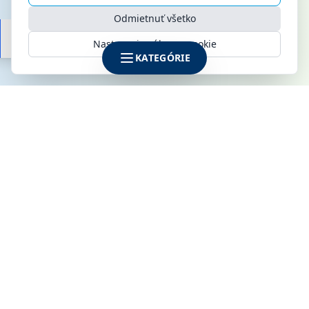
Odmietnuť všetko
Nastavenia súborov cookie
KATEGÓRIE
SPOLOČNOSŤ
KLIMAMARKET s.r.o.
Galvaniho 6
821 04 Bratislava
IČO: 52142795
DIČ: 2120915170