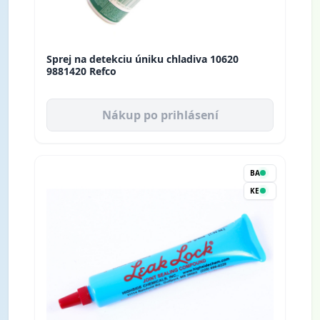
Sprej na detekciu úniku chladiva 10620
9881420 Refco
Nákup po prihlásení
BA
KE