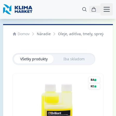
Otvo
Domov
Náradie
Oleje, aditíva, tmely, spreje na d
Všetky produkty
Iba skladom
BA
KE