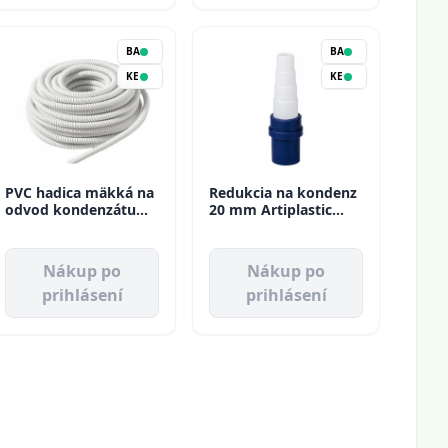
BA
BA
KE
KE
PVC hadica mäkká na
Redukcia na kondenz
odvod kondenzátu
20 mm Artiplastic
D16 Artiplastic
(20ks/bal)
Nákup po
Nákup po
prihlásení
prihlásení