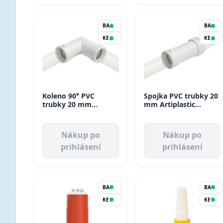
BA
BA
KE
KE
Koleno 90° PVC
Spojka PVC trubky 20
trubky 20 mm
mm Artiplastic
Artiplastic (20ks/bal)
(20ks/bal)
Nákup po
Nákup po
prihlásení
prihlásení
BA
BA
KE
KE