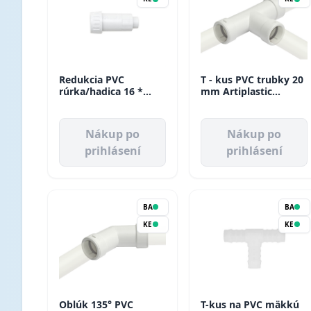
Redukcia PVC
T - kus PVC trubky 20
rúrka/hadica 16 *
mm Artiplastic
20mm Tecnogas
(20ks/bal)
Nákup po
Nákup po
prihlásení
prihlásení
BA
BA
KE
KE
Oblúk 135° PVC
T-kus na PVC mäkkú