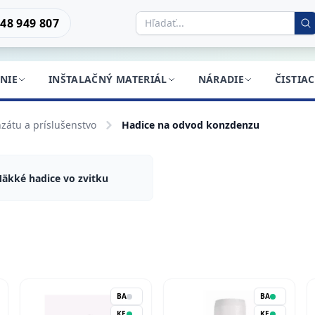
48 949 807
NIE
INŠTALAČNÝ MATERIÁL
NÁRADIE
ČISTIA
zátu a príslušenstvo
Hadice na odvod konzdenzu
äkké hadice vo zvitku
BA
BA
KE
KE