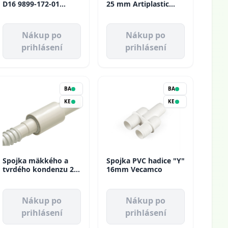
D16 9899-172-01
25 mm Artiplastic
Vecamco
(20ks/bal)
Nákup po
Nákup po
prihlásení
prihlásení
BA
BA
KE
KE
Spojka mäkkého a
Spojka PVC hadice "Y"
tvrdého kondenzu 20
16mm Vecamco
mm Artiplastic
(20ks/bal)
Nákup po
Nákup po
prihlásení
prihlásení