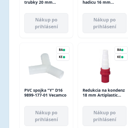
trubky 20 mm
hadicu 16 mm
Artiplastic (20ks/bal)
Tecnogas
Nákup po
Nákup po
prihlásení
prihlásení
BA
BA
KE
KE
PVC spojka "Y" D16
Redukcia na kondenz
9899-177-01 Vecamco
18 mm Artiplastic
(20ks/bal)
Nákup po
Nákup po
prihlásení
prihlásení