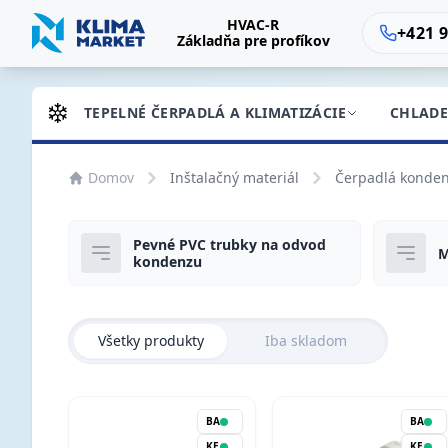
HVAC-R
+421 9
Základňa pre profíkov
TEPELNÉ ČERPADLÁ A KLIMATIZÁCIE
CHLADE
Domov
Inštalačný materiál
Čerpadlá konden
Pevné PVC trubky na odvod
M
kondenzu
Všetky produkty
Iba skladom
BA
BA
KE
KE