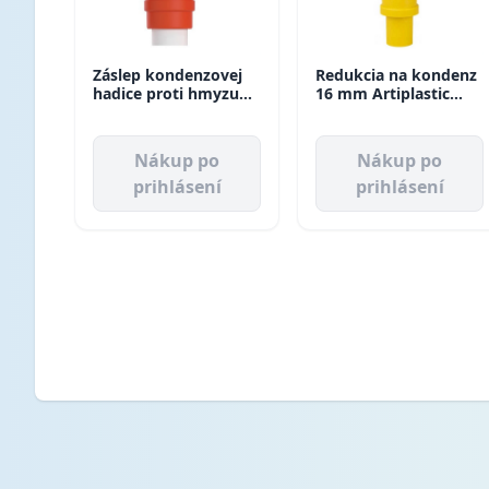
Záslep kondenzovej
Redukcia na kondenz
hadice proti hmyzu
16 mm Artiplastic
18/22mm 9899-212-01
(20ks/bal)
Vecamco
Nákup po
Nákup po
prihlásení
prihlásení