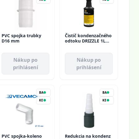
PVC spojka trubky
Čistič kondenzačného
D16 mm
odtoku DRIZZLE 1L
Errecom
Nákup po
Nákup po
prihlásení
prihlásení
BA
BA
KE
KE
PVC spojka-koleno
Redukcia na kondenz