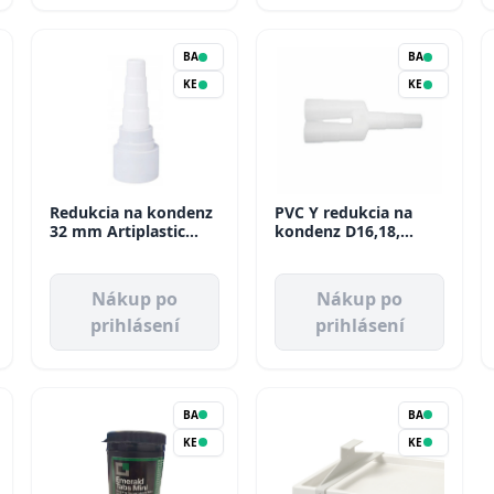
BA
BA
KE
KE
Redukcia na kondenz
PVC Y redukcia na
32 mm Artiplastic
kondenz D16,18,
(20ks/bal)
20mm Tecnogas
Nákup po
Nákup po
prihlásení
prihlásení
BA
BA
KE
KE