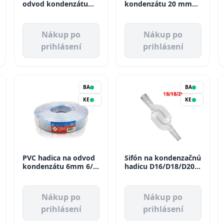
odvod kondenzátu
kondenzátu 20 mm
D20 Artiplastic
Artiplastic
Nákup po
Nákup po
prihlásení
prihlásení
BA
BA
KE
KE
PVC hadica na odvod
Sifón na kondenzačnú
kondenzátu 6mm 6/9
hadicu D16/D18/D20
AX5100 Aspen
Artiplastic
Nákup po
Nákup po
prihlásení
prihlásení