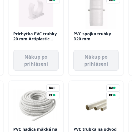
Príchytka PVC trubky
PVC spojka trubky
20 mm Artiplastic
D20 mm
(100ks/bal)
Nákup po
Nákup po
prihlásení
prihlásení
BA
BA
KE
KE
PVC hadica mäkká na
PVC trubka na odvod