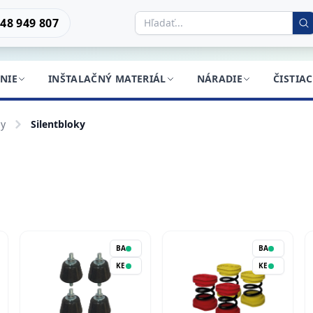
48 949 807
NIE
INŠTALAČNÝ MATERIÁL
NÁRADIE
ČISTIA
ly
Silentbloky
BA
BA
KE
KE