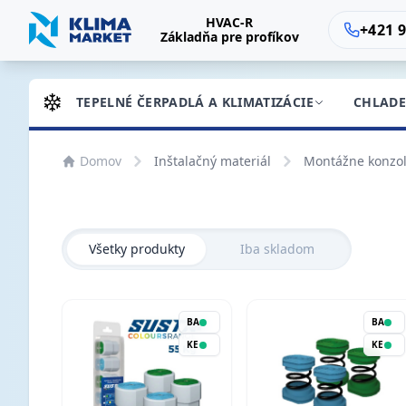
HVAC-R
+421 9
Základňa pre profíkov
TEPELNÉ ČERPADLÁ A KLIMATIZÁCIE
CHLADE
Domov
Inštalačný materiál
Montážne konzo
Všetky produkty
Iba skladom
BA
BA
KE
KE