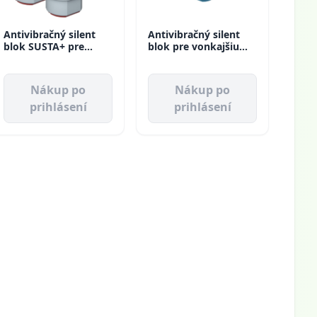
Antivibračný silent
Antivibračný silent
blok SUSTA+ pre
blok pre vonkajšiu
vonkajšiu jednotku
jednotku do 80 KG
do 120 KG s púzdrom
Vecamco
Vecamco
Nákup po
Nákup po
prihlásení
prihlásení