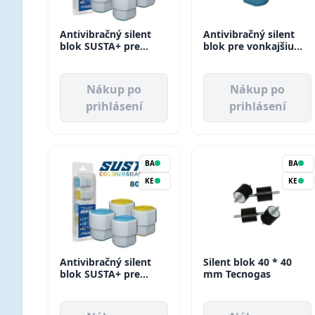
Antivibračný silent
Antivibračný silent
blok SUSTA+ pre
blok pre vonkajšiu
vonkajšiu jednotku
jednotku do 55 KG
do 55 KG s púzdrom
Vecamco
Vecamco
Nákup po
Nákup po
prihlásení
prihlásení
BA
BA
KE
KE
Antivibračný silent
Silent blok 40 * 40
blok SUSTA+ pre
mm Tecnogas
vonkajšiu jednotku
do 80 KG s púzdrom
Vecamco