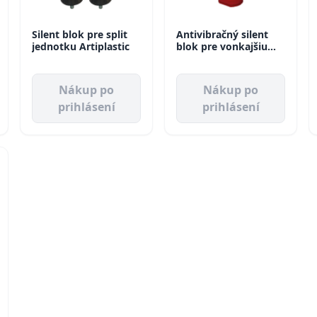
Silent blok pre split
Antivibračný silent
jednotku Artiplastic
blok pre vonkajšiu
jednotku do 120 KG
Vecamco
Nákup po
Nákup po
prihlásení
prihlásení