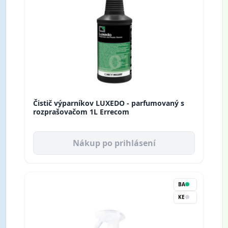
Čistič výparníkov LUXEDO - parfumovaný s
rozprašovačom 1L Errecom
Nákup po prihlásení
BA
KE