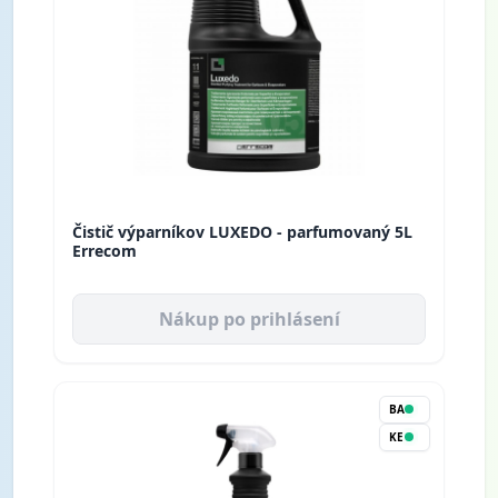
Čistič výparníkov LUXEDO - parfumovaný 5L
Errecom
Nákup po prihlásení
BA
KE