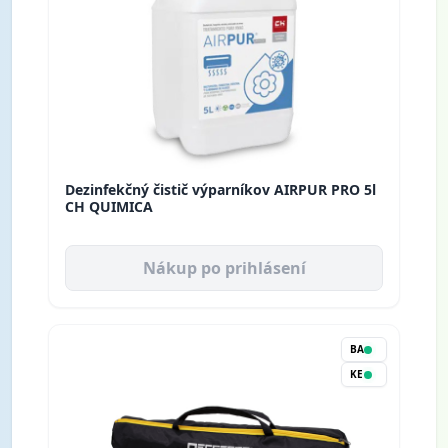
Dezinfekčný čistič výparníkov AIRPUR PRO 5l
CH QUIMICA
Nákup po prihlásení
BA
KE