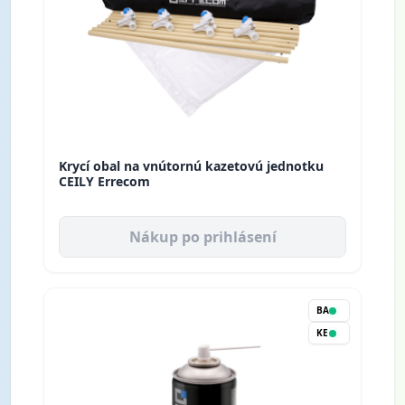
Krycí obal na vnútornú kazetovú jednotku
CEILY Errecom
Nákup po prihlásení
BA
KE