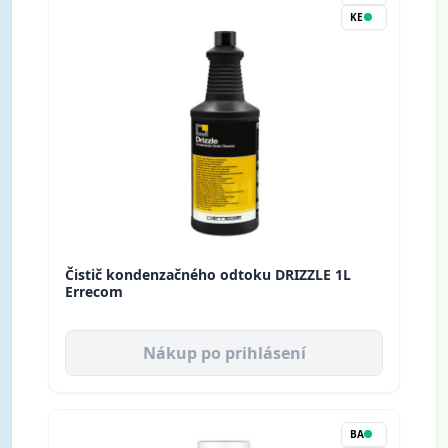
KE
Čistič kondenzačného odtoku DRIZZLE 1L
Errecom
Nákup po prihlásení
BA