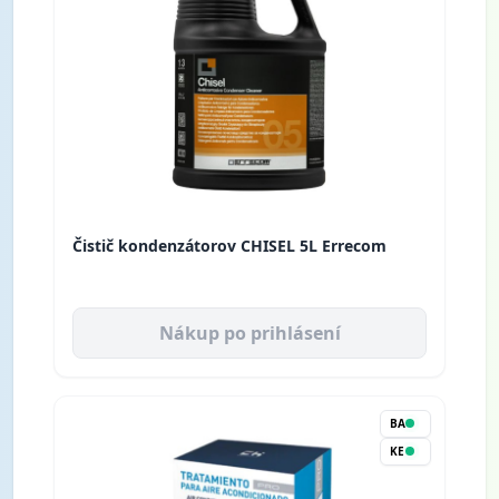
Čistič kondenzátorov CHISEL 5L Errecom
Nákup po prihlásení
BA
KE