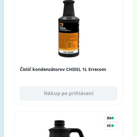
Čistič kondenzátorov CHISEL 1L Errecom
Nákup po prihlásení
BA
KE