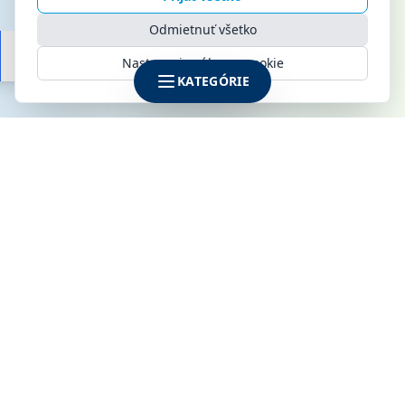
Odmietnuť všetko
Nastavenia súborov cookie
KATEGÓRIE
SPOLOČNOSŤ
KLIMAMARKET s.r.o.
Galvaniho 6
821 04 Bratislava
IČO: 52142795
DIČ: 2120915170