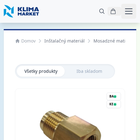
Otvo
Domov
Inštalačný materiál
Mosadzné matice, spo
Všetky produkty
Iba skladom
BA
KE