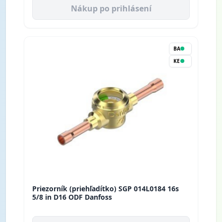
Nákup po prihlásení
BA
KE
Priezorník (priehľadítko) SGP 014L0184 16s
5/8 in D16 ODF Danfoss