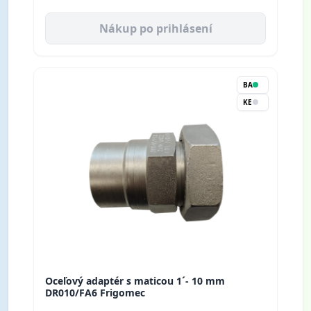
Nákup po prihlásení
BA
KE
Oceľový adaptér s maticou 1´- 10 mm
DR010/FA6 Frigomec