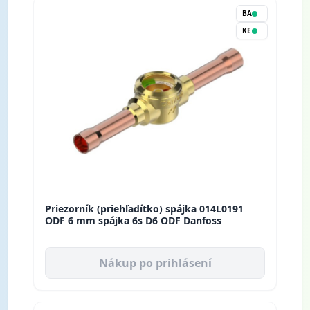
BA
KE
Priezorník (priehľadítko) spájka 014L0191
ODF 6 mm spájka 6s D6 ODF Danfoss
Nákup po prihlásení