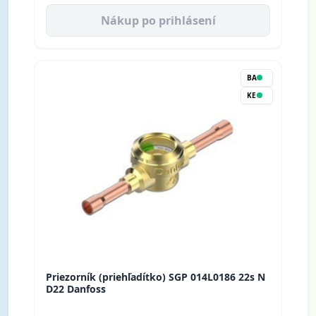
Nákup po prihlásení
BA
KE
Priezorník (priehľadítko) SGP 014L0186 22s N
D22 Danfoss