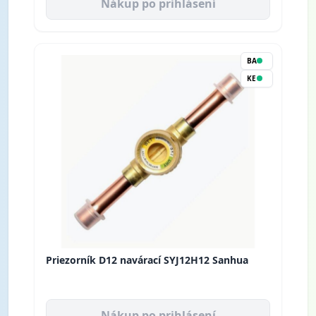
Nákup po prihlásení
BA
KE
Priezorník D12 navárací SYJ12H12 Sanhua
Nákup po prihlásení