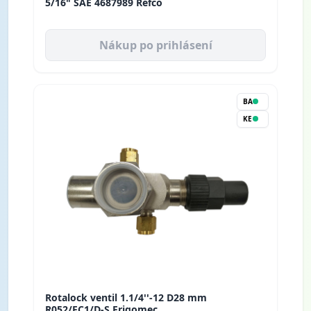
5/16" SAE 4687989 Refco
Nákup po prihlásení
BA
KE
Rotalock ventil 1.1/4''-12 D28 mm
R052/FC1/D-S Frigomec