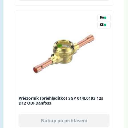
BA
KE
Priezorník (priehľadítko) SGP 014L0193 12s
D12 ODFDanfoss
Nákup po prihlásení