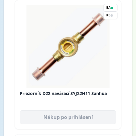
BA
KE
Priezorník D22 navárací SYJ22H11 Sanhua
Nákup po prihlásení