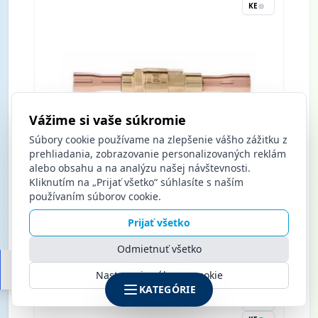
KE
Vážime si vaše súkromie
Súbory cookie používame na zlepšenie vášho zážitku z
prehliadania, zobrazovanie personalizovaných reklám
alebo obsahu a na analýzu našej návštevnosti.
Kliknutím na „Prijať všetko“ súhlasíte s naším
Spätný ventil D6 šróbovací 3112/2 1/4 Castel
používaním súborov cookie.
Prijať všetko
Nákup po prihlásení
Odmietnuť všetko
Nastavenia súborov cookie
KATEGÓRIE
BA