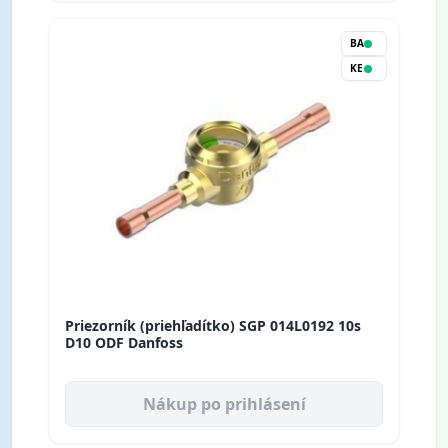
BA
KE
Priezorník (priehľadítko) SGP 014L0192 10s
D10 ODF Danfoss
Nákup po prihlásení