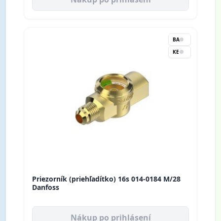
BA
KE
Priezorník (priehľadítko) 16s 014-0184 M/28
Danfoss
Nákup po prihlásení