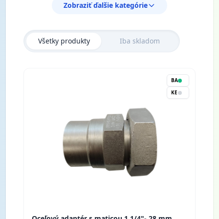
Zobraziť ďalšie kategórie
Spätné ventily
Všetky produkty
Iba skladom
Guľové ventily
BA
KE
Rotalocky a adaptéry
Oceľový adaptér s maticou 1 1/4"- 28 mm