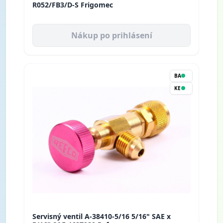
R052/FB3/D-S Frigomec
Nákup po prihlásení
BA
KE
Servisný ventil A-38410-5/16 5/16" SAE x