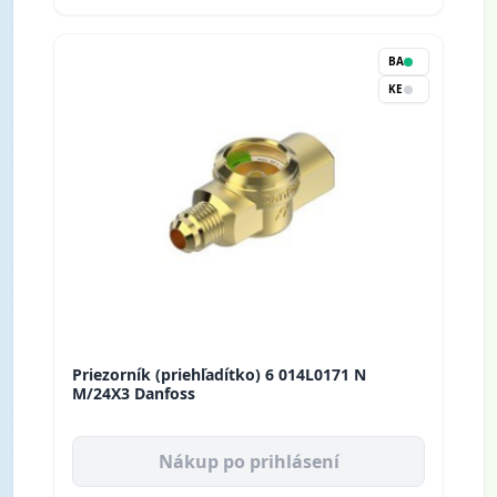
BA
KE
Priezorník (priehľadítko) 6 014L0171 N
M/24X3 Danfoss
Nákup po prihlásení