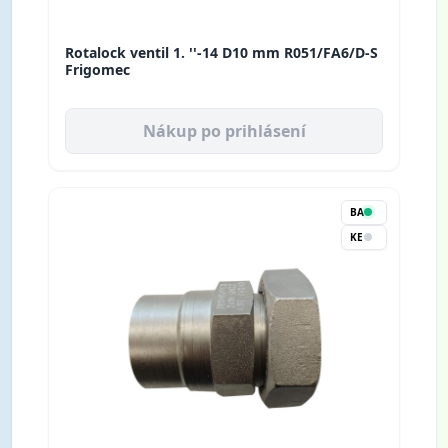
Rotalock ventil 1. ''-14 D10 mm R051/FA6/D-S
Frigomec
Nákup po prihlásení
BA
KE