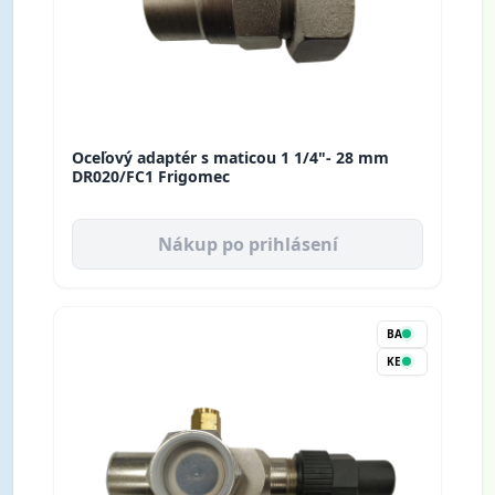
Oceľový adaptér s maticou 1 1/4"- 28 mm
DR020/FC1 Frigomec
Nákup po prihlásení
BA
KE