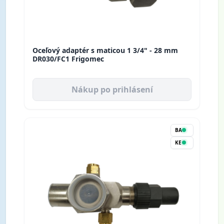
Oceľový adaptér s maticou 1 3/4" - 28 mm
DR030/FC1 Frigomec
Nákup po prihlásení
BA
KE