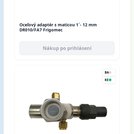
Oceľový adaptér s maticou 1´- 12 mm
DR010/FA7 Frigomec
Nákup po prihlásení
BA
KE