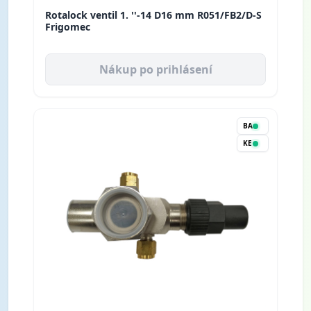
Rotalock ventil 1. ''-14 D16 mm R051/FB2/D-S
Frigomec
Nákup po prihlásení
BA
KE