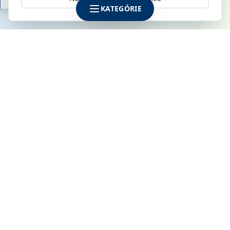
KATEGÓRIE
SPOLOČNOSŤ
KLIMAMARKET s.r.o.
Galvaniho 6
821 04 Bratislava
IČO: 52142795
DIČ: 2120915170
IČ DPH: SK2120915170