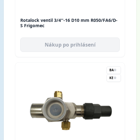
Rotalock ventil 3/4''-16 D10 mm R050/FA6/D-
S Frigomec
Nákup po prihlásení
BA
KE