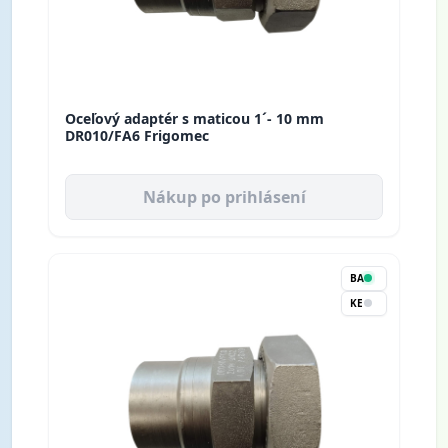
Oceľový adaptér s maticou 1´- 10 mm
DR010/FA6 Frigomec
Nákup po prihlásení
BA
KE