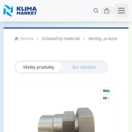
Otvo
Domov
Inštalačný materiál
Ventily, priezorníky
Všetky produkty
Iba skladom
BA
KE