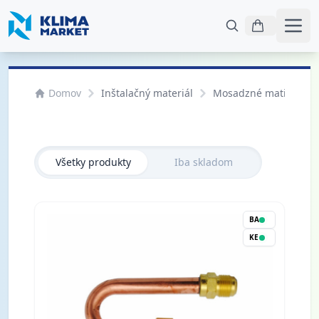
Otvo
Domov
Inštalačný materiál
Mosadzné matice, spo
Všetky produkty
Iba skladom
BA
KE