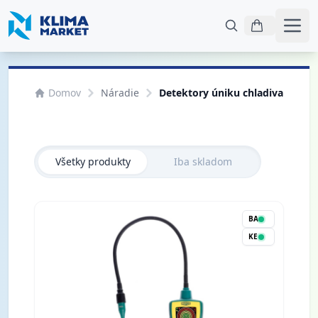
Otvo
Domov
Náradie
Detektory úniku chladiva
Všetky produkty
Iba skladom
BA
KE