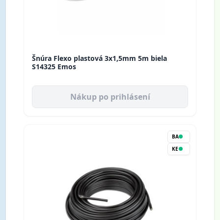
Šnúra Flexo plastová 3x1,5mm 5m biela
S14325 Emos
Nákup po prihlásení
BA
KE