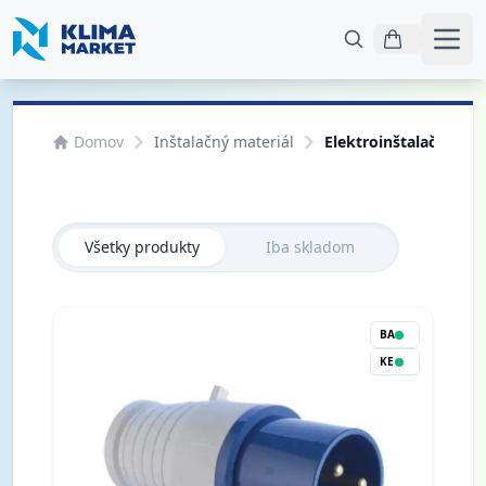
Otvo
Domov
Inštalačný materiál
Elektroinštalačný mat
Všetky produkty
Iba skladom
BA
KE