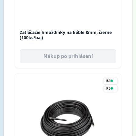
Zatláčacie hmoždinky na káble 8mm, čierne
(100ks/bal)
Nákup po prihlásení
BA
KE