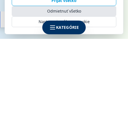
Prijať všetko
Odmietnuť všetko
Nastavenia súborov cookie
KATEGÓRIE
SPOLOČNOSŤ
KLIMAMARKET s.r.o.
Galvaniho 6
821 04 Bratislava
IČO: 52142795
DIČ: 2120915170