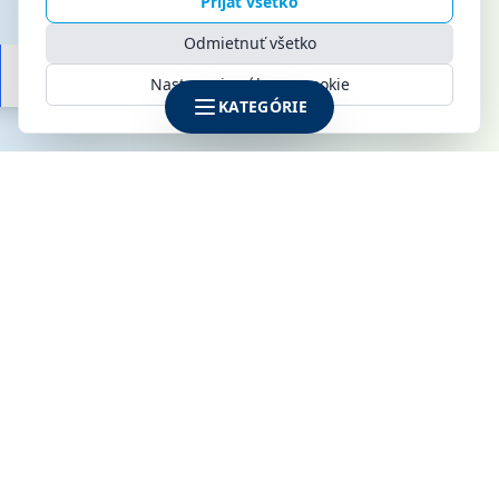
Prijať všetko
Odmietnuť všetko
Nastavenia súborov cookie
KATEGÓRIE
SPOLOČNOSŤ
KLIMAMARKET s.r.o.
Galvaniho 6
821 04 Bratislava
IČO: 52142795
DIČ: 2120915170