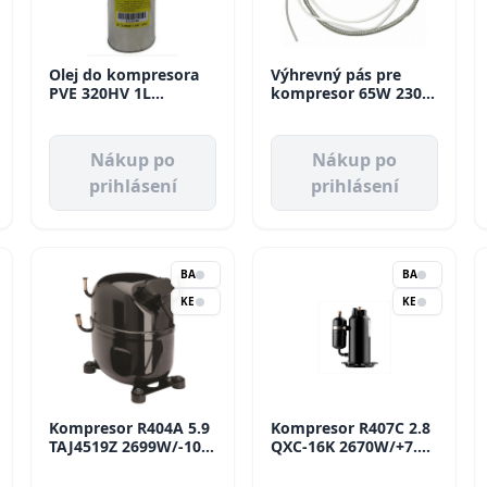
Olej do kompresora
Výhrevný pás pre
PVE 320HV 1L
kompresor 65W 230V
120Z5034 Danfoss
CCCA0005 D210 mm -
330 mm
Nákup po
Nákup po
prihlásení
prihlásení
BA
BA
KE
KE
Kompresor R404A 5.9
Kompresor R407C 2.8
TAJ4519Z 2699W/-10
QXC-16K 2670W/+7.2
MBP Tecumseh
HBP Kína