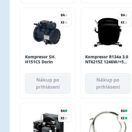
BA
BA
KE
KE
Kompresor SH.
Kompresor R134a 3.0
H151CS Dorin
NT6215Z 1246W/+5
HBP Aspera
Nákup po
Nákup po
prihlásení
prihlásení
BA
BA
KE
KE