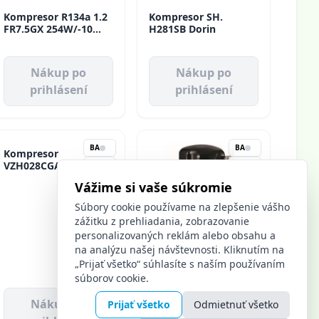
Kompresor R134a 1.2
Kompresor SH.
FR7.5GX 254W/-10
H281SB Dorin
HMLBP Danfoss
Nákup po
Nákup po
prihlásení
prihlásení
BA
BA
KE
KE
Vážime si vaše súkromie
Súbory cookie používame na zlepšenie vášho
zážitku z prehliadania, zobrazovanie
personalizovaných reklám alebo obsahu a
Kompresor
Kompresor R404A
na analýzu našej návštevnosti. Kliknutím na
VZH028CGANB
15.6 TAG4546Z
„Prijať všetko“ súhlasíte s naším používaním
Danfoss
5457W/-10 MBP
súborov cookie.
Tecumseh
Nákup po
Nákup po
Prijať všetko
Odmietnuť všetko