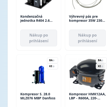
Kondenzačná
Výhrevný pás pre
jednotka R404 2.6
kompresor 35W 230V
TAJ9480ZMHR
CCCA0001 D110 mm -
1176W/-10
180 mm
Nákup po
Nákup po
prihlásení
prihlásení
BA
BA
KE
KE
Kompresor S. 28.0
Kompresor HMK12AA,
MLZ076 MBP Danfoss
LBP - R600A, 220-
240V, 50HZ SECOP