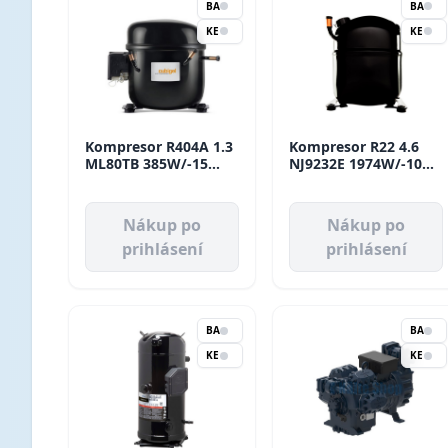
BA
BA
KE
KE
Kompresor R404A 1.3
Kompresor R22 4.6
ML80TB 385W/-15
NJ9232E 1974W/-10
HMBP Cubigel
MBP Aspera
Nákup po
Nákup po
prihlásení
prihlásení
BA
BA
KE
KE