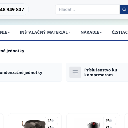
48 949 807
NIE
INŠTALAČNÝ MATERIÁL
NÁRADIE
ČISTIA
né jednotky
Príslušenstvo ku
ondenzačné jednotky
kompresorom
BA
BA
KE
KE