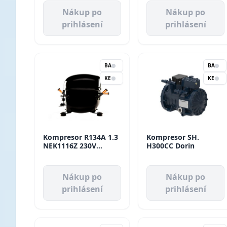
Nákup po
Nákup po
prihlásení
prihlásení
BA
BA
KE
KE
Kompresor R134A 1.3
Kompresor SH.
NEK1116Z 230V
H300CC Dorin
96W/-35 LBP Aspera
Nákup po
Nákup po
prihlásení
prihlásení