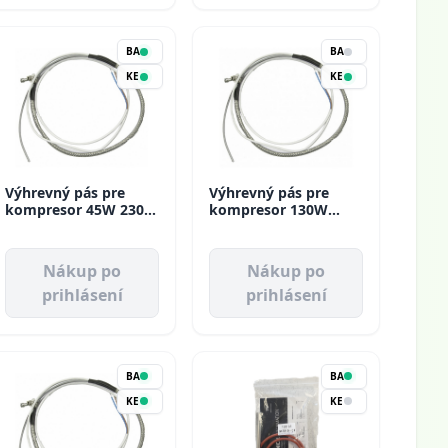
BA
BA
KE
KE
Výhrevný pás pre
Výhrevný pás pre
kompresor 45W 230V
kompresor 130W
CCCA0003 D150 mm -
230V CCCA0007 D315
290 mm
mm - 380 mm
Nákup po
Nákup po
prihlásení
prihlásení
BA
BA
KE
KE