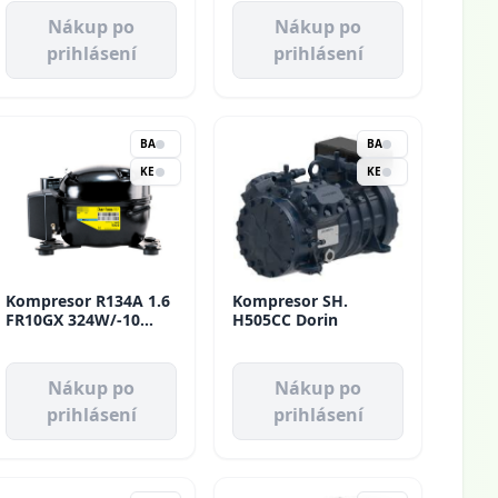
Nákup po
Nákup po
prihlásení
prihlásení
BA
BA
KE
KE
Kompresor R134A 1.6
Kompresor SH.
FR10GX 324W/-10
H505CC Dorin
HMLBP Danfoss
Nákup po
Nákup po
prihlásení
prihlásení