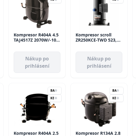
Kompresor R404A 4.5
Kompresor scroll
TAJ4517Z 2070W/-10
ZR250KCE-TWD 523,
MBP Aspera
R22, R407C, 380 - 420V
Copeland
Nákup po
Nákup po
prihlásení
prihlásení
BA
BA
KE
KE
Kompresor R404A 2.5
Kompresor R134A 2.8