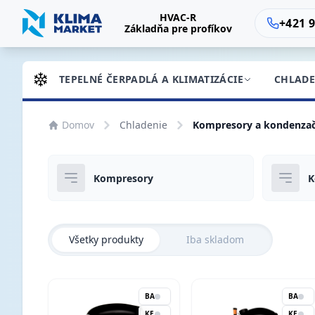
HVAC-R
+421 9
Základňa pre profíkov
TEPELNÉ ČERPADLÁ A KLIMATIZÁCIE
CHLADE
Domov
Chladenie
Kompresory a kondenzač
Kompresory
K
Všetky produkty
Iba skladom
BA
BA
KE
KE