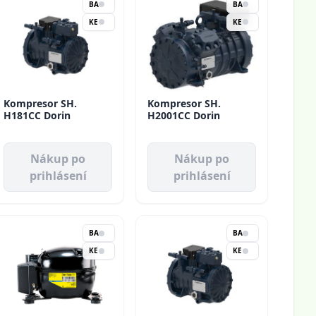
BA
BA
KE
KE
Kompresor SH.
Kompresor SH.
H181CC Dorin
H2001CC Dorin
Nákup po
Nákup po
prihlásení
prihlásení
BA
BA
KE
KE