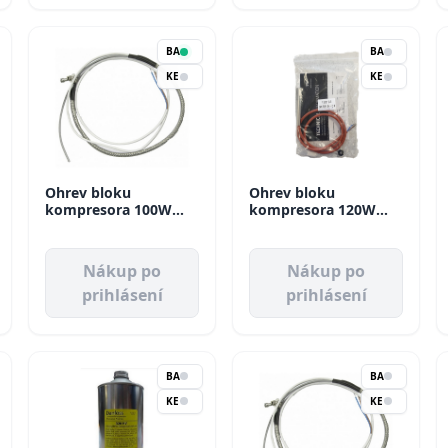
BA
BA
KE
KE
Ohrev bloku
Ohrev bloku
kompresora 100W
kompresora 120W
2EG2020 Dorin
343219-01 Bitzer
Nákup po
Nákup po
prihlásení
prihlásení
BA
BA
KE
KE