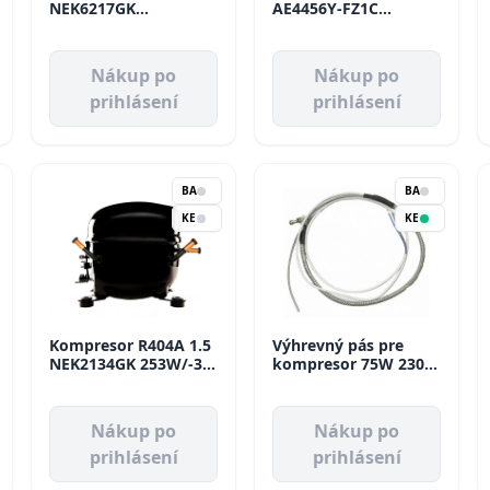
NEK6217GK
AE4456Y-FZ1C
1166W/-10 MBP
694W/-10 MBP
Aspera
Tecumseh
Nákup po
Nákup po
prihlásení
prihlásení
BA
BA
KE
KE
Kompresor R404A 1.5
Výhrevný pás pre
NEK2134GK 253W/-35
kompresor 75W 230V
LBP Aspera
CCCA0006 D230 mm -
380 mm
Nákup po
Nákup po
prihlásení
prihlásení