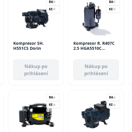
BA
BA
KE
KE
Kompresor SH.
Kompresor R. R407C
H551CS Dorin
2.5 HGA5510C
2303W/7.2 HBP
Tecumseh
Nákup po
Nákup po
prihlásení
prihlásení
BA
BA
KE
KE