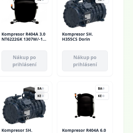
Kompresor R404A 3.0
Kompresor SH.
NT6222GK 1307W/-10
H355CS Dorin
MBP Aspera
Nákup po
Nákup po
prihlásení
prihlásení
BA
BA
KE
KE
Kompresor SH.
Kompresor R404A 6.0