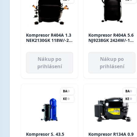
Kompresor R404A 1.3
Kompresor R404A 5.6
NEK2130GK 118W/-23
NJ9238GK 2424W/-10
LBP Aspera
ROT Aspera
Nákup po
Nákup po
prihlásení
prihlásení
BA
BA
KE
KE
Kompresor S. 43.5
Kompresor R134A 0.9