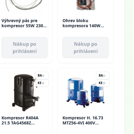
Výhrevný pás pre
Ohrev bloku
kompresor 55W 230V
kompresora 140W
CCCA0004 D170 mm -
343213-04 Bitzer
295 mm
Nákup po
Nákup po
prihlásení
prihlásení
BA
BA
KE
KE
Kompresor R404A
Kompresor H. 16.73
21.5 TAG4568Z
MTZ56-4VI 400V
8477W/-10 MBP
MBP/HBP Maneurop
Tecumseh