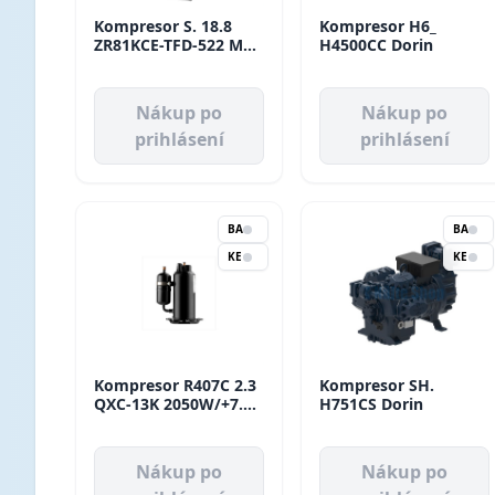
Kompresor S. 18.8
Kompresor H6_
ZR81KCE-TFD-522 MBP
H4500CC Dorin
Copeland
Nákup po
Nákup po
prihlásení
prihlásení
BA
BA
KE
KE
Kompresor R407C 2.3
Kompresor SH.
QXC-13K 2050W/+7.2
H751CS Dorin
HBM Kína
Nákup po
Nákup po