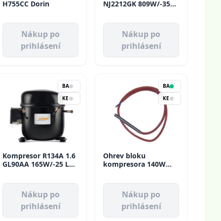
H755CC Dorin
NJ2212GK 809W/-35
LBP Aspera
Nákup po
Nákup po
prihlásení
prihlásení
BA
BA
KE
KE
Kompresor R134A 1.6
Ohrev bloku
GL90AA 165W/-25 LBP
kompresora 140W
Cubigel
PTC 343219-04 Bitzer
Nákup po
Nákup po
prihlásení
prihlásení