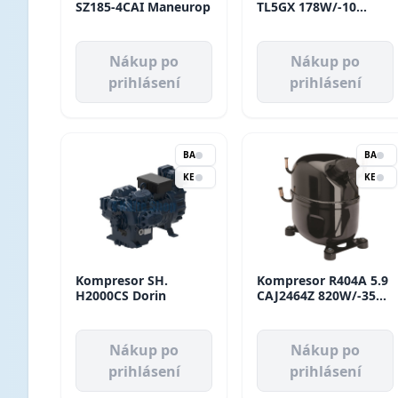
SZ185-4CAI Maneurop
TL5GX 178W/-10
HMLBP Danfoss
Nákup po
Nákup po
prihlásení
prihlásení
BA
BA
KE
KE
Kompresor SH.
Kompresor R404A 5.9
H2000CS Dorin
CAJ2464Z 820W/-35
LBP Tecumseh
Nákup po
Nákup po
prihlásení
prihlásení