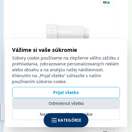
KE
Vážime si vaše súkromie
Súbory cookie používame na zlepšenie vášho zážitku z
prehliadania, zobrazovanie personalizovaných reklám
alebo obsahu a na analýzu našej návštevnosti.
Kliknutím na „Prijať všetko“ súhlasíte s naším
Redukcia PVC rúrka/hadica 16 * 20mm
používaním súborov cookie.
Tecnogas
Prijať všetko
Nákup po prihlásení
Odmietnuť všetko
Nastavenia súborov cookie
KATEGÓRIE
BA