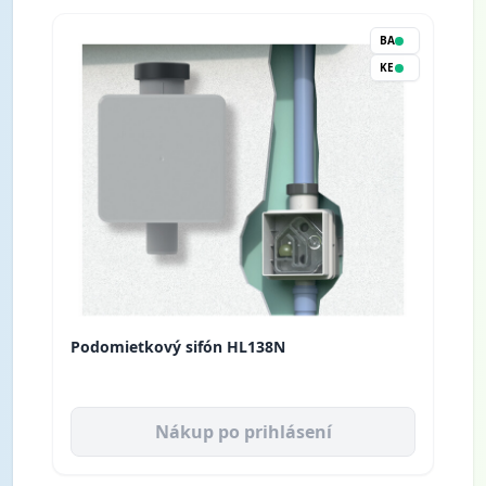
BA
KE
Podomietkový sifón HL138N
Nákup po prihlásení