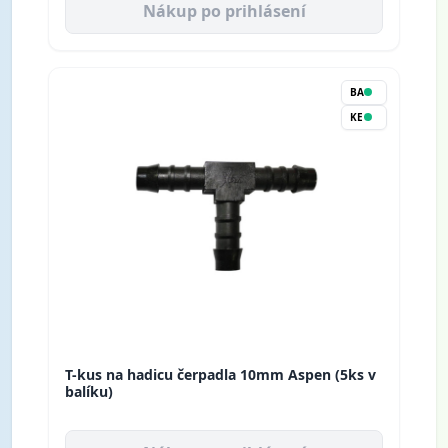
Nákup po prihlásení
BA
KE
T-kus na hadicu čerpadla 10mm Aspen (5ks v
balíku)