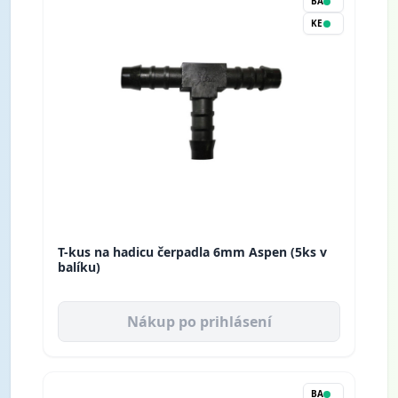
BA
KE
T-kus na hadicu čerpadla 6mm Aspen (5ks v
balíku)
Nákup po prihlásení
BA