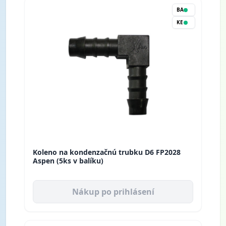
BA
KE
Koleno na kondenzačnú trubku D6 FP2028
Aspen (5ks v balíku)
Nákup po prihlásení