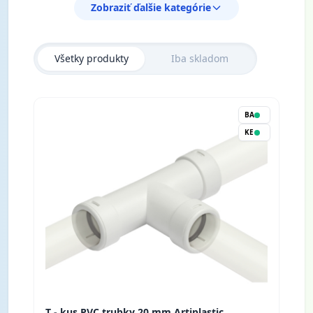
Zobraziť ďalšie kategórie
Všetky produkty
Iba skladom
BA
KE
T - kus PVC trubky 20 mm Artiplastic