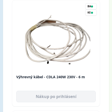
BA
KE
Výhrevný kábel - CDLA 240W 230V - 6 m
Nákup po prihlásení