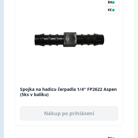
BA
KE
Spojka na hadicu čerpadla 1/4" FP2622 Aspen
(5ks v balíku)
Nákup po prihlásení