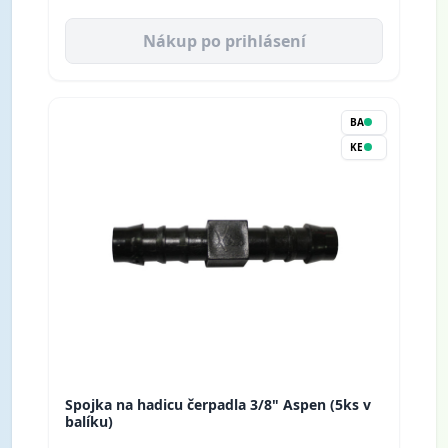
Nákup po prihlásení
BA
KE
Spojka na hadicu čerpadla 3/8" Aspen (5ks v
balíku)