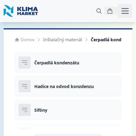
Otvo
Domov
Inštalačný materiál
Čerpadlá kondenzátu 
Čerpadlá kondenzátu
Hadice na odvod konzdenzu
Sifóny
Príslušenstvo ku kondenzu