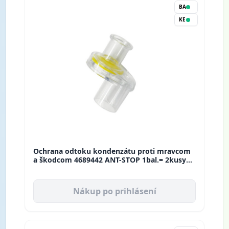
BA
KE
Ochrana odtoku kondenzátu proti mravcom
a škodcom 4689442 ANT-STOP 1bal.= 2kusy
Refco
Nákup po prihlásení