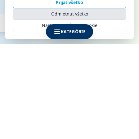
Prijať všetko
Odmietnuť všetko
Nastavenia súborov cookie
KATEGÓRIE
SPOLOČNOSŤ
KLIMAMARKET s.r.o.
Galvaniho 6
821 04 Bratislava
IČO: 52142795
DIČ: 2120915170