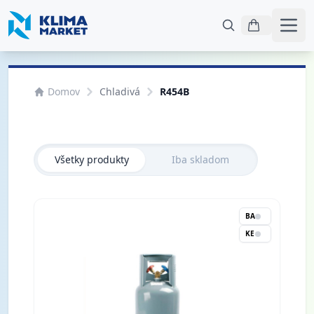
Otvo
Domov
Chladivá
R454B
Všetky produkty
Iba skladom
BA
KE