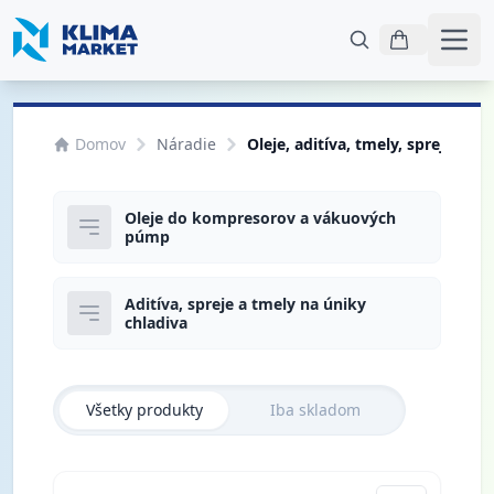
Otvo
Domov
Náradie
Oleje, aditíva, tmely, spreje na 
Oleje do kompresorov a vákuových
púmp
Aditíva, spreje a tmely na úniky
chladiva
Všetky produkty
Iba skladom