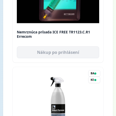
Nemrznúca prísada ICE FREE TR1123.C.R1
Errecom
Nákup po prihlásení
BA
KE