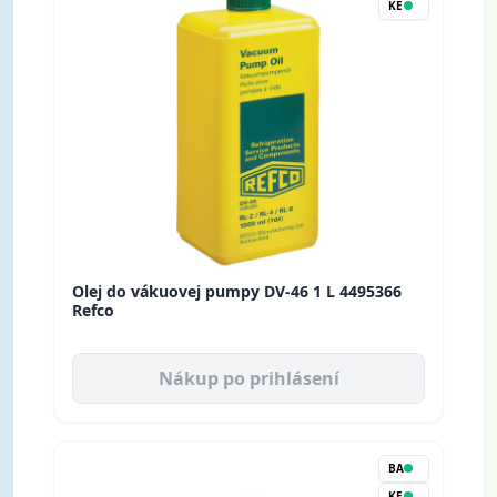
KE
Olej do vákuovej pumpy DV-46 1 L 4495366
Refco
Nákup po prihlásení
BA
KE