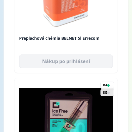
Preplachová chémia BELNET 5l Errecom
Nákup po prihlásení
BA
KE