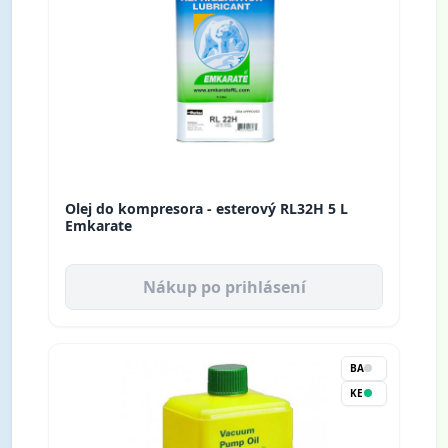
Olej do kompresora - esterový RL32H 5 L
Emkarate
Nákup po prihlásení
BA
KE