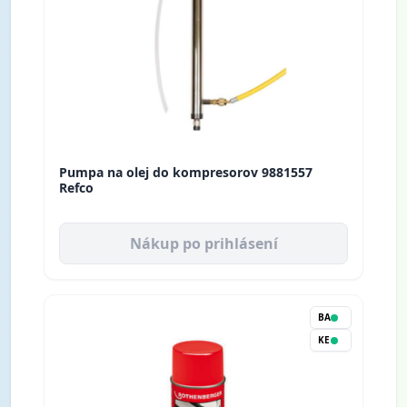
Pumpa na olej do kompresorov 9881557
Refco
Nákup po prihlásení
BA
KE