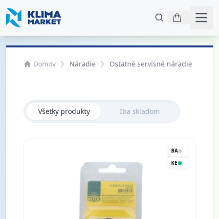
Otvo
Domov
Náradie
Ostatné servisné náradie
Rýc
Všetky produkty
Iba skladom
BA
KE