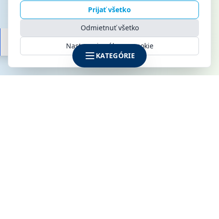
Prijať všetko
Odmietnuť všetko
Nastavenia súborov cookie
KATEGÓRIE
SPOLOČNOSŤ
KLIMAMARKET s.r.o.
Galvaniho 6
821 04 Bratislava
IČO: 52142795