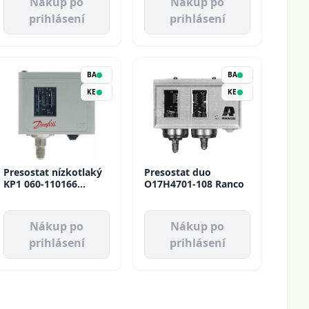
Nákup po
Nákup po
prihlásení
prihlásení
BA
BA
KE
KE
Presostat nízkotlaký
Presostat duo
KP1 060-110166
O17H4701-108 Ranco
Danfoss
Nákup po
Nákup po
prihlásení
prihlásení