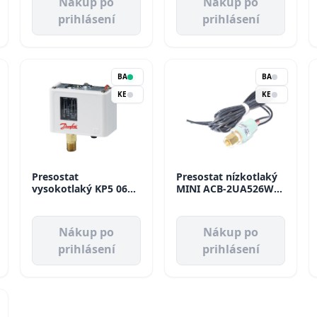
Nákup po
Nákup po
prihlásení
prihlásení
BA
BA
KE
KE
Presostat
Presostat nízkotlaký
vysokotlaký KP5 060-
MINI ACB-2UA526W
509666 Danfoss
autoreset Danfoss
Nákup po
Nákup po
prihlásení
prihlásení