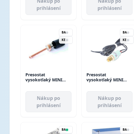
Nákup po
Nákup po
prihlásení
prihlásení
BA
BA
KE
KE
Presostat
Presostat
vysokotlaký MINI
vysokotlaký MINI
ACB-2UB515W
ACB-2UB327MW
autoreset Danfoss
autoreset Danfoss
Nákup po
Nákup po
prihlásení
prihlásení
BA
BA