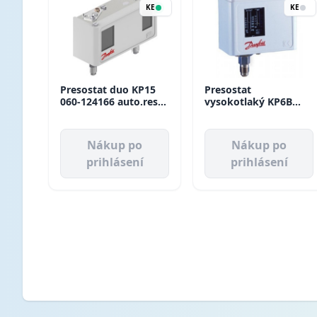
KE
KE
Presostat duo KP15
Presostat
060-124166 auto.reset
vysokotlaký KP6B
Danfoss
060-519166 manual
reset Danfoss
Nákup po
Nákup po
prihlásení
prihlásení