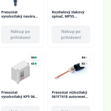
Presostat
Rozdielový tlakový
vysokotlaký navárací
spínač, MP55
KP5 60-1177 Danfoss
060B017391 Danfoss
Nákup po
Nákup po
prihlásení
prihlásení
BA
BA
KE
KE
Presostat
Presostat nízkotlaký
vysokotlaký KP5 060-
061F7418 autoreset
117166 Danfoss
Danfoss