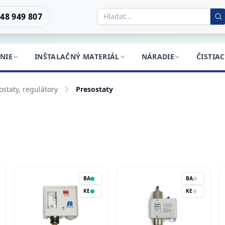
48 949 807
NIE
INŠTALAČNÝ MATERIÁL
NÁRADIE
ČISTIA
ostaty, regulátory
Presostaty
BA
BA
KE
KE