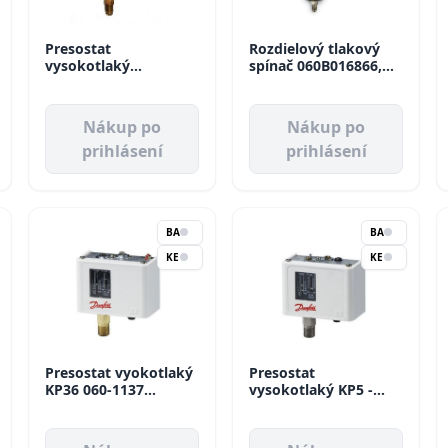
Presostat
Rozdielový tlakový
vysokotlaký
spínač 060B016866,
O16H6750-106 Ranco
MP54 Danfoss
Nákup po
Nákup po
prihlásení
prihlásení
BA
BA
KE
KE
Presostat vyokotlaký
Presostat
KP36 060-1137
vysokotlaký KP5 -
autoreset Danfoss
060-117366, 8-32bar
manuálny reset
Danfoss