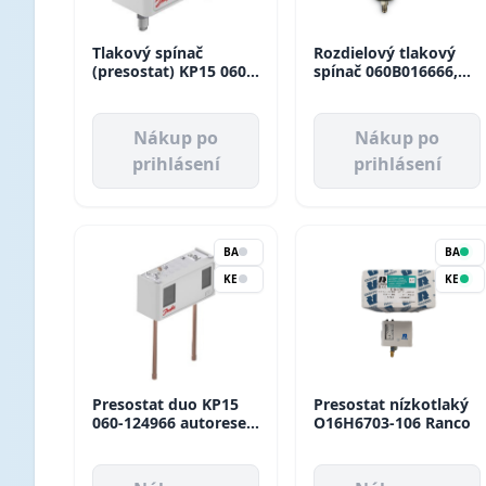
Tlakový spínač
Rozdielový tlakový
(presostat) KP15 060-
spínač 060B016666,
514166 Danfoss
MP54 Danfoss
Nákup po
Nákup po
prihlásení
prihlásení
BA
BA
KE
KE
Presostat duo KP15
Presostat nízkotlaký
060-124966 autoreset
O16H6703-106 Ranco
Danfoss