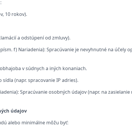
:
v, 10 rokov).
klamácií a odstúpení od zmluvy).
 písm. f) Nariadenia): Spracúvanie je nevyhnutné na účely 
obhajoba v súdnych a iných konaniach.
sídla (napr. spracovanie IP adries).
ariadenia): Spracúvanie osobných údajov (napr. na zasielani
bných údajov
udú alebo minimálne môžu byť: