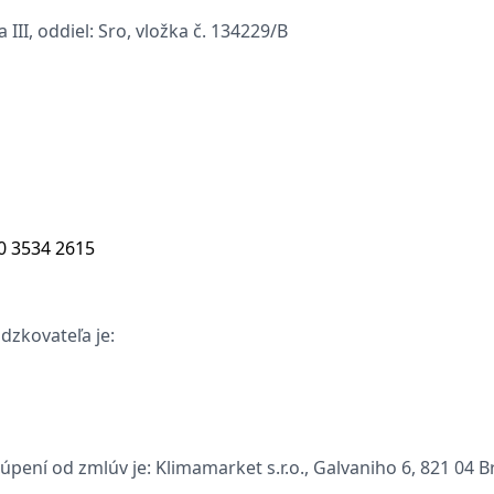
II, oddiel: Sro, vložka č. 134229/B
0 3534 2615
dzkovateľa je:
úpení od zmlúv je: Klimamarket s.r.o., Galvaniho 6, 821 04 B