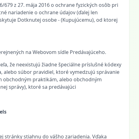
6/679 z 27. mája 2016 o ochrane fyzických osôb pri
é nariadenie o ochrane údajov (ďalej len
skytuje Dotknutej osobe - (Kupujúcemu), od ktorej
erejnených na Webovom sídle Predávajúceho.
teľa, že neexistujú žiadne špeciálne príslušné kódexy
, alebo súbor pravidiel, ktoré vymedzujú správanie
tným obchodným praktikám, alebo obchodným
j správy), ktoré sa predávajúci
els
ej stránky stiahnu do vášho zariadenia. Vďaka