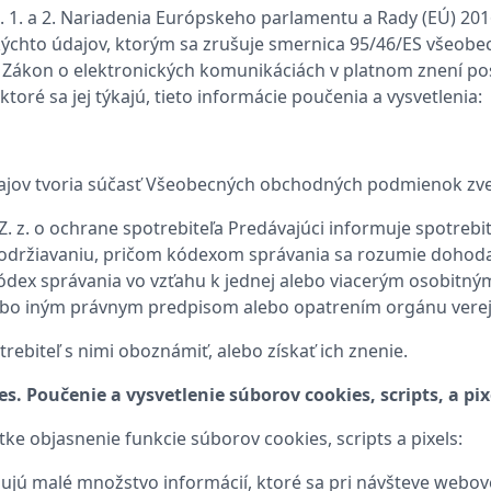
. 1. a 2. Nariadenia Európskeho parlamentu a Rady (EÚ) 201
chto údajov, ktorým sa zrušuje smernica 95/46/ES všeobecn
z. Zákon o elektronických komunikáciách v platnom znení po
toré sa jej týkajú, tieto informácie poučenia a vysvetlenia:
dajov tvoria súčasť Všeobecných obchodných podmienok zv
4 Z. z. o ochrane spotrebiteľa Predávajúci informuje spotrebi
 dodržiavaniu, pričom kódexom správania sa rozumie dohoda
 kódex správania vo vzťahu k jednej alebo viacerým osobi
ebo iným právnym predpisom alebo opatrením orgánu verejne
rebiteľ s nimi oboznámiť, alebo získať ich znenie.
. Poučenie a vysvetlenie súborov cookies, scripts, a pix
ke objasnenie funkcie súborov cookies, scripts a pixels:
hujú malé množstvo informácií, ktoré sa pri návšteve webov