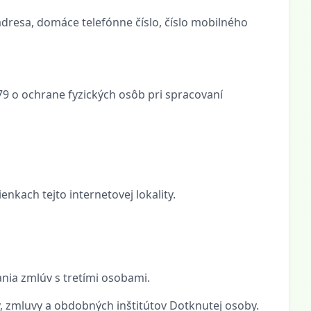
adresa, domáce telefónne číslo, číslo mobilného
 o ochrane fyzických osôb pri spracovaní
ach tejto internetovej lokality.
ania zmlúv s tretími osobami.
y, zmluvy a obdobných inštitútov Dotknutej osoby.