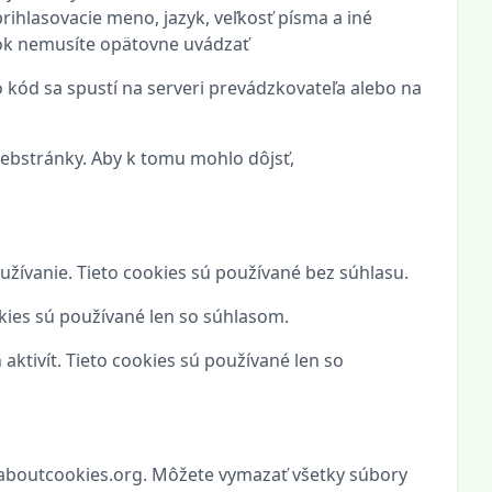
rihlasovacie meno, jazyk, veľkosť písma a iné
ánok nemusíte opätovne uvádzať
 kód sa spustí na serveri prevádzkovateľa alebo na
webstránky. Aby k tomu mohlo dôjsť,
žívanie. Tieto cookies sú používané bez súhlasu.
okies sú používané len so súhlasom.
tivít. Tieto cookies sú používané len so
e aboutcookies.org. Môžete vymazať všetky súbory