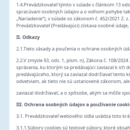
1.4.Prevádzkovateľ týmto v súlade s článkom 13 ods
spracúvaní osobných údajov a o voľnom pohybe taký
„Nariadenie“), v súlade so zákonom č. 452/2021 Z. 
Prevádzkovateľ (Predávajúci) získava osobné údaje, k
II. Odkazy
2.1.Tieto zásady a poučenia o ochrane osobných ú
2.2.V zmysle §3, ods. 1, písm. n), Zákona č. 108/202
správania, ku ktorým sa predávajúci zaviazal k ich
predávajúceho, ktorý sa zaviazal dodržiavať tento
odvetviam, ak tieto nie sú ustanovené zákonom, al
zaviazal dodržiavať, a o spôsobe, akým sa môže spot
III. Ochrana osobných údajov a používanie cookies
3.1. Prevádzkovateľ webového sídla uvádza toto krát
3.1.1.Súbory cookies sú textové súbory, ktoré obsa