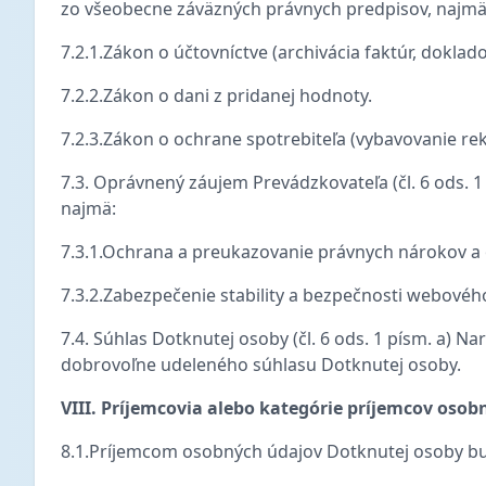
zo všeobecne záväzných právnych predpisov, najmä
7.2.1.Zákon o účtovníctve (archivácia faktúr, doklado
7.2.2.Zákon o dani z pridanej hodnoty.
7.2.3.Zákon o ochrane spotrebiteľa (vybavovanie re
7.3. Oprávnený záujem Prevádzkovateľa (čl. 6 ods. 1
najmä:
7.3.1.Ochrana a preukazovanie právnych nárokov a 
7.3.2.Zabezpečenie stability a bezpečnosti webového 
7.4. Súhlas Dotknutej osoby (čl. 6 ods. 1 písm. a) N
dobrovoľne udeleného súhlasu Dotknutej osoby.
VIII. Príjemcovia alebo kategórie príjemcov oso
8.1.Príjemcom osobných údajov Dotknutej osoby b