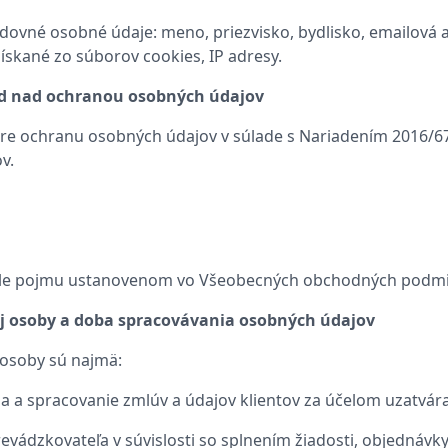
edovné osobné údaje: meno, priezvisko, bydlisko, emailová 
ískané zo súborov cookies, IP adresy.
ad nad ochranou osobných údajov
e ochranu osobných údajov v súlade s Nariadením 2016/679
v.
sle pojmu ustanovenom vo Všeobecných obchodných podmienk
ej osoby a doba spracovávania osobných údajov
 osoby sú najmä:
rba a spracovanie zmlúv a údajov klientov za účelom uzatvár
evádzkovateľa v súvislosti so splnením žiadosti, objednávk