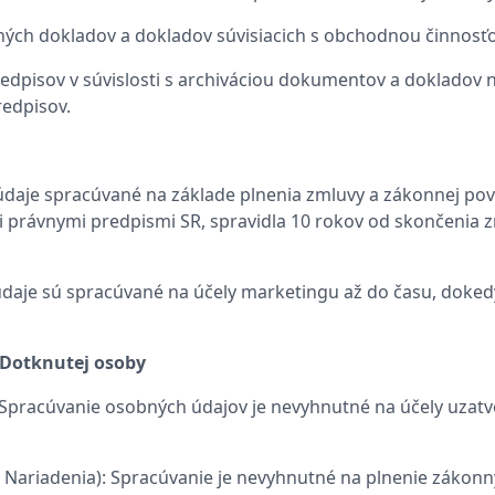
ných dokladov a dokladov súvisiacich s obchodnou činnosť
edpisov v súvislosti s archiváciou dokumentov a dokladov na
redpisov.
údaje spracúvané na základe plnenia zmluvy a zákonnej po
právnymi predpismi SR, spravidla 10 rokov od skončenia z
údaje sú spracúvané na účely marketingu až do času, doked
 Dotknutej osoby
a): Spracúvanie osobných údajov je nevyhnutné na účely uzat
. c) Nariadenia): Spracúvanie je nevyhnutné na plnenie záko