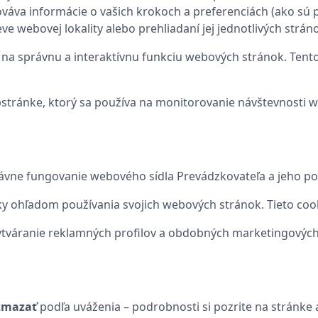
váva informácie o vašich krokoch a preferenciách (ako sú p
teve webovej lokality alebo prehliadaní jej jednotlivých str
 na správnu a interaktívnu funkciu webových stránok. Tento
webstránke, ktorý sa používa na monitorovanie návštevnosti 
ávne fungovanie webového sídla Prevádzkovateľa a jeho pou
tiky ohľadom používania svojich webových stránok. Tieto co
tváranie reklamných profilov a obdobných marketingových ak
 zmazať
podľa uváženia – podrobnosti si pozrite na stránk