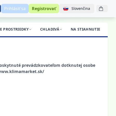
Prihlásiť sa
Registrovať
Slovenčina
CE PROSTRIEDKY
CHLADIVÁ
NA STIAHNUTIE
BL
oskytnuté prevádzkovateľom dotknutej osobe
//www.klimamarket.sk/