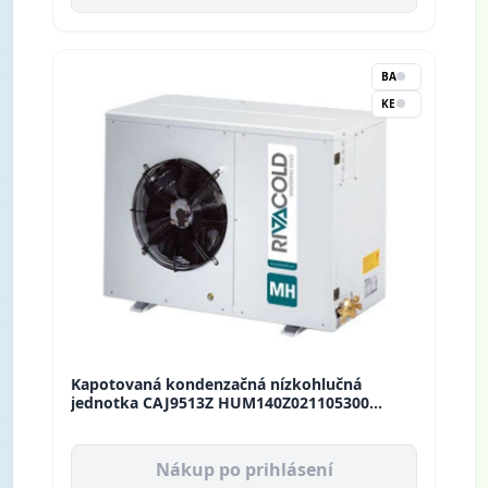
BA
KE
Kapotovaná kondenzačná nízkohlučná
jednotka CAJ9513Z HUM140Z021105300
Rivacold
Nákup po prihlásení