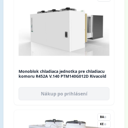
Monoblok chladiaca jednotka pre chladiacu
komoru R452A V.140 PTM140G012D Rivacold
Nákup po prihlásení
BA
KE