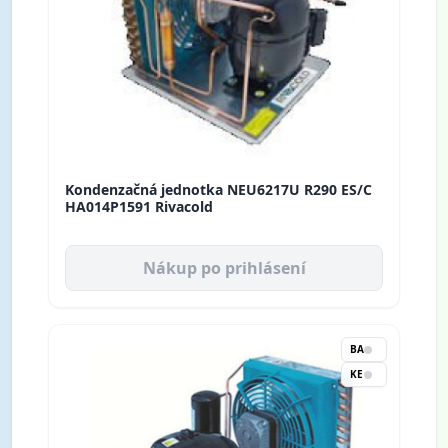
Kondenzačná jednotka NEU6217U R290 ES/C
HA014P1591 Rivacold
Nákup po prihlásení
BA
KE