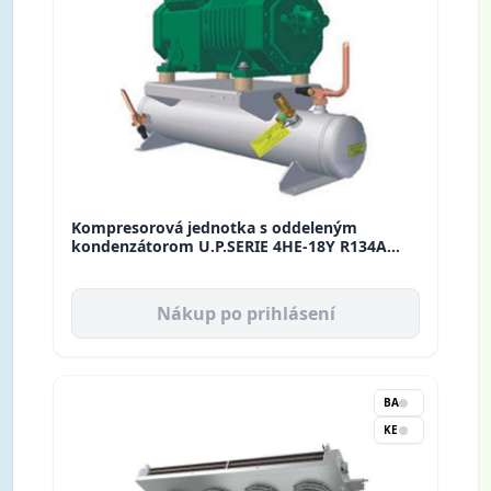
Kompresorová jednotka s oddeleným
kondenzátorom U.P.SERIE 4HE-18Y R134A
BM074Y02 Rivacold
Nákup po prihlásení
BA
KE