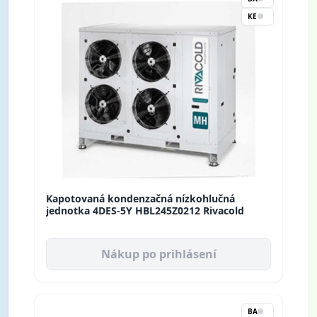
KE
Kapotovaná kondenzačná nízkohlučná
jednotka 4DES-5Y HBL245Z0212 Rivacold
Nákup po prihlásení
BA