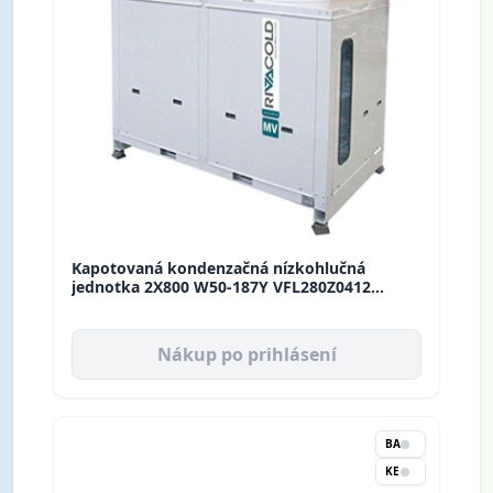
Kapotovaná kondenzačná nízkohlučná
jednotka 2X800 W50-187Y VFL280Z0412
Rivacold
Nákup po prihlásení
BA
KE