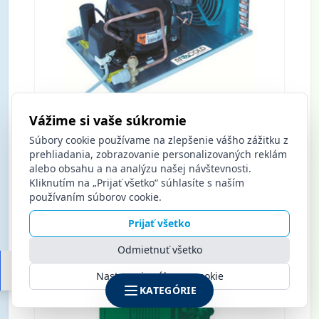
Vážime si vaše súkromie
Kondenzačná jednotka CAJ4519Z ES/C
Súbory cookie používame na zlepšenie vášho zážitku z
HU034Z1151 Rivacold
prehliadania, zobrazovanie personalizovaných reklám
alebo obsahu a na analýzu našej návštevnosti.
Kliknutím na „Prijať všetko“ súhlasíte s naším
Nákup po prihlásení
používaním súborov cookie.
Prijať všetko
BA
Odmietnuť všetko
KE
Nastavenia súborov cookie
KATEGÓRIE