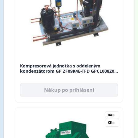
Kompresorová jednotka s oddeleným
kondenzátorom GP ZF09K4E-TFD GPCL008Z02
Rivacold
Nákup po prihlásení
BA
KE