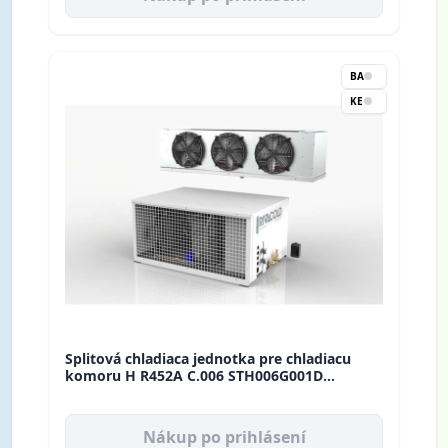
BA
KE
Splitová chladiaca jednotka pre chladiacu
komoru H R452A C.006 STH006G001D
Rivacold
Nákup po prihlásení