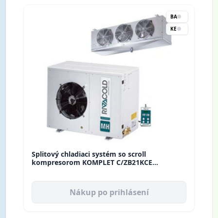
BA
KE
Splitový chladiaci systém so scroll
kompresorom KOMPLET C/ZB21KCE
THCM145R0212RVC Rivacold
Nákup po prihlásení