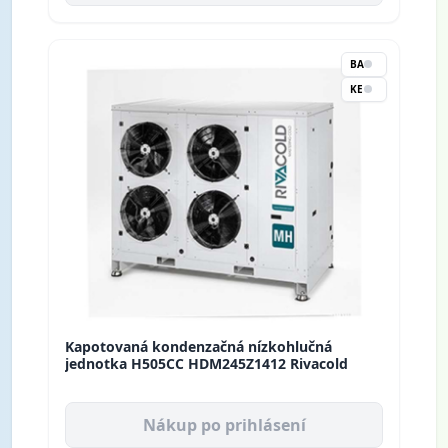
BA
KE
Kapotovaná kondenzačná nízkohlučná
jednotka H505CC HDM245Z1412 Rivacold
Nákup po prihlásení