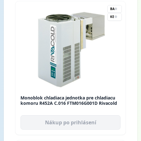
BA
KE
Monoblok chladiaca jednotka pre chladiacu
komoru R452A C.016 FTM016G001D Rivacold
Nákup po prihlásení