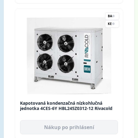
BA
KE
Kapotovaná kondenzačná nízkohlučná
jednotka 4CES-6Y HBL245Z0312-12 Rivacold
Nákup po prihlásení