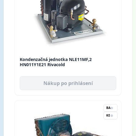
Kondenzačná jednotka NLE11MF,2
HN011Y1E21 Rivacold
Nákup po prihlásení
BA
KE