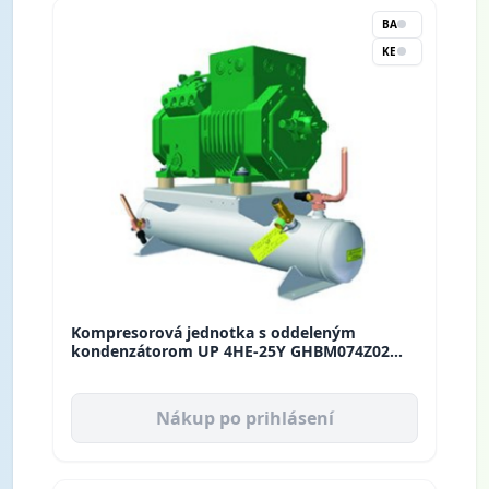
BA
KE
Kompresorová jednotka s oddeleným
kondenzátorom UP 4HE-25Y GHBM074Z02
Rivacold
Nákup po prihlásení