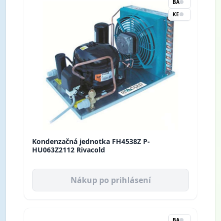
BA
KE
Kondenzačná jednotka FH4538Z P-
HU063Z2112 Rivacold
Nákup po prihlásení
BA