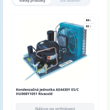
Všetky produkty
Iba skladom
BA
KE
Kondenzačná jednotka AE4430Y ES/C
HU008Y1051 Rivacold
Nákup po prihlásení