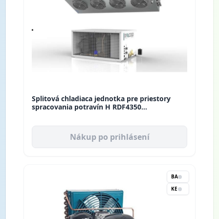
Splitová chladiaca jednotka pre priestory
spracovania potravín H RDF4350
STH110G012DFD Rivacold
Nákup po prihlásení
BA
KE