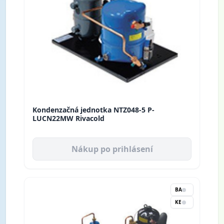
Kondenzačná jednotka NTZ048-5 P-
LUCN22MW Rivacold
Nákup po prihlásení
BA
KE