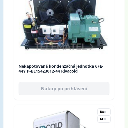
Nekapotovaná kondenzačná jednotka 6FE-
44Y P-BL154Z3012-44 Rivacold
Nákup po prihlásení
BA
KE