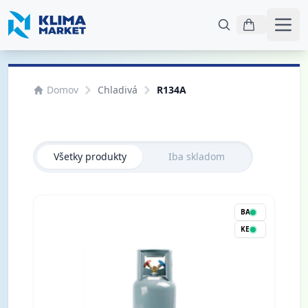
Otvo
Domov
Chladivá
R134A
Všetky produkty
Iba skladom
BA
KE