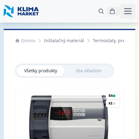
Otvo
Domov
Inštalačný materiál
Termostaty, presostaty
Všetky produkty
Iba skladom
BA
KE