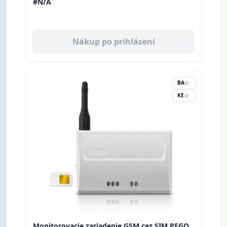
#N/A
Nákup po prihlásení
BA
KE
Monitorovacie zariadenie GSM cez SIM PEGO