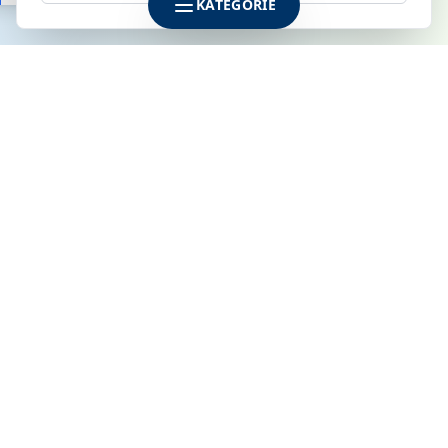
KATEGÓRIE
SPOLOČNOSŤ
KLIMAMARKET s.r.o.
Galvaniho 6
821 04 Bratislava
IČO: 52142795
DIČ: 2120915170
IČ DPH: SK2120915170
ZÁKLADNÉ INFORMÁCIE