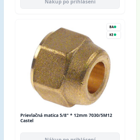
Nákup po prihlásení
BA
KE
Prievlačná matica 5/8" * 12mm 7030/5M12
Castel
Nákup po prihlásení