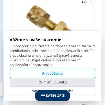
KE
Vážime si vaše súkromie
Súbory cookie používame na zlepšenie vášho zážitku z
prehliadania, zobrazovanie personalizovaných reklám
alebo obsahu a na analýzu našej návštevnosti.
Kliknutím na „Prijať všetko“ súhlasíte s naším
Adaptér 4687406 QC-S4-3/8"x1/4"/2 Refco
používaním súborov cookie.
Prijať všetko
Nákup po prihlásení
Odmietnuť všetko
Nastavenia súborov cookie
KATEGÓRIE
BA