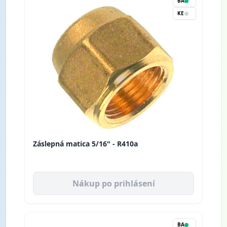
BA
KE
Záslepná matica 5/16" - R410a
Nákup po prihlásení
BA