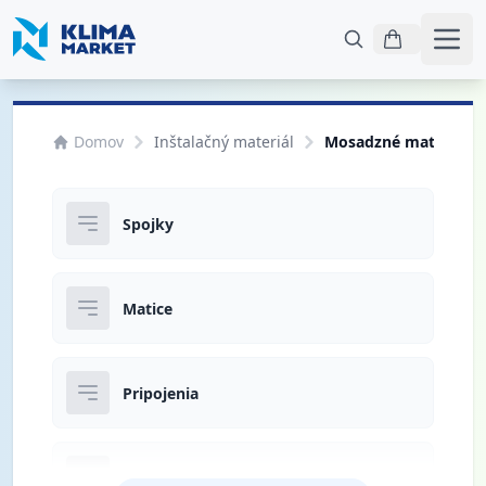
Otvo
Domov
Inštalačný materiál
Mosadzné matice, spo
Spojky
Matice
Pripojenia
Mosadzné redukcie