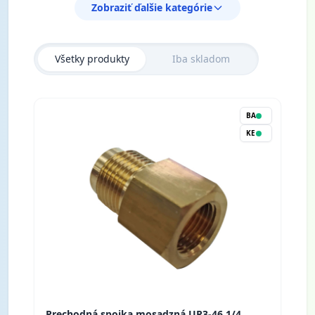
Zobraziť ďalšie kategórie
Všetky produkty
Iba skladom
BA
KE
Prechodná spojka mosadzná UR3-46 1/4