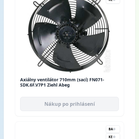
Axiálny ventilátor 710mm (sací) FN071-
SDK.6F.V7P1 Ziehl Abeg
Nákup po prihlásení
BA
KE