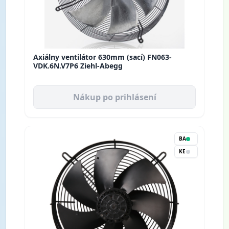
Axiálny ventilátor 630mm (sací) FN063-
VDK.6N.V7P6 Ziehl-Abegg
Nákup po prihlásení
BA
KE