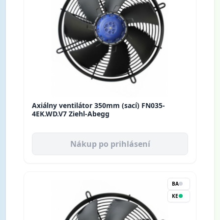
Axiálny ventilátor 350mm (sací) FN035-
4EK.WD.V7 Ziehl-Abegg
Nákup po prihlásení
BA
KE