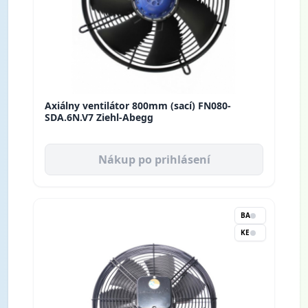
Axiálny ventilátor 800mm (sací) FN080-
SDA.6N.V7 Ziehl-Abegg
Nákup po prihlásení
BA
KE