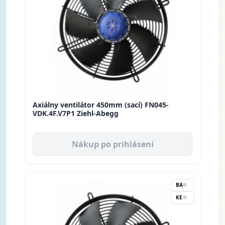
Axiálny ventilátor 450mm (sací) FN045-
VDK.4F.V7P1 Ziehl-Abegg
Nákup po prihlásení
BA
KE