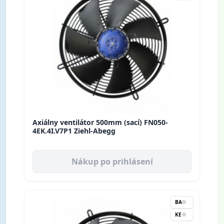
Axiálny ventilátor 500mm (sací) FN050-
4EK.4I.V7P1 Ziehl-Abegg
Nákup po prihlásení
BA
KE