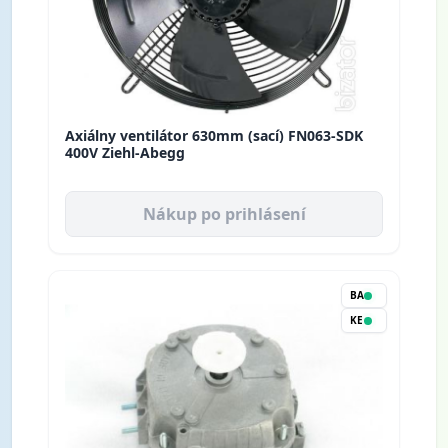
Axiálny ventilátor 630mm (sací) FN063-SDK
400V Ziehl-Abegg
Nákup po prihlásení
BA
KE