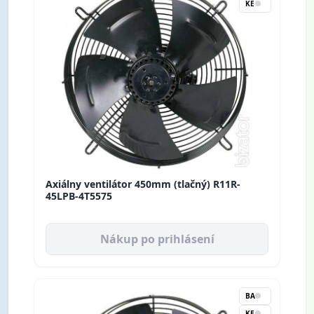
KE
Axiálny ventilátor 450mm (tlačný) R11R-
45LPB-4T5575
Nákup po prihlásení
BA
KE