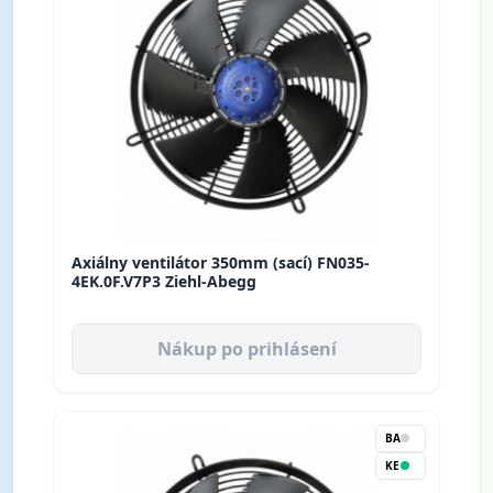
Axiálny ventilátor 350mm (sací) FN035-
4EK.0F.V7P3 Ziehl-Abegg
Nákup po prihlásení
BA
KE