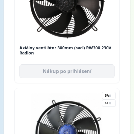
Axiálny ventilátor 300mm (sací) RW300 230V
Radlon
Nákup po prihlásení
BA
KE