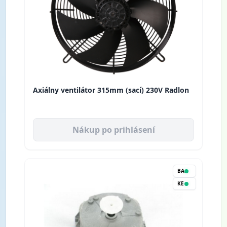
Axiálny ventilátor 315mm (sací) 230V Radlon
Nákup po prihlásení
BA
KE