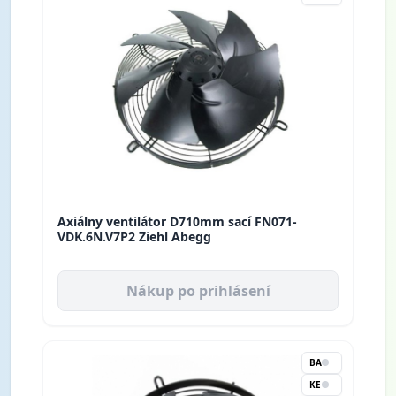
Axiálny ventilátor D710mm sací FN071-
VDK.6N.V7P2 Ziehl Abegg
Nákup po prihlásení
BA
KE