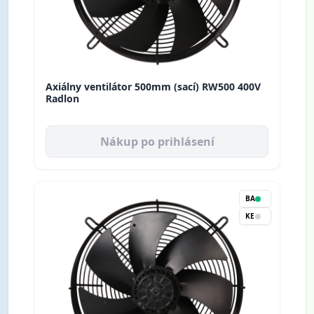
Axiálny ventilátor 500mm (sací) RW500 400V
Radlon
Nákup po prihlásení
BA
KE