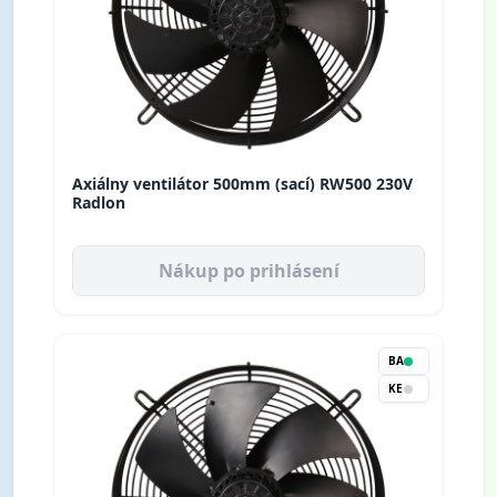
Axiálny ventilátor 500mm (sací) RW500 230V
Radlon
Nákup po prihlásení
BA
KE