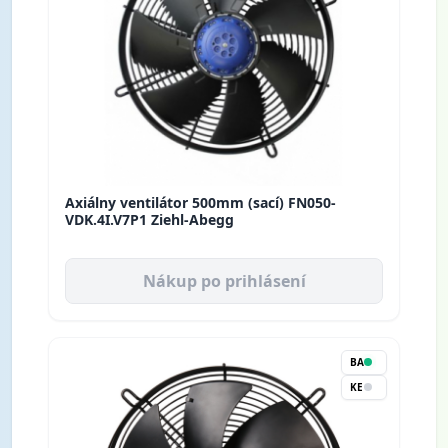
Axiálny ventilátor 500mm (sací) FN050-
VDK.4I.V7P1 Ziehl-Abegg
Nákup po prihlásení
BA
KE