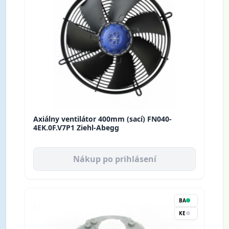
Axiálny ventilátor 400mm (sací) FN040-
4EK.0F.V7P1 Ziehl-Abegg
Nákup po prihlásení
BA
KE