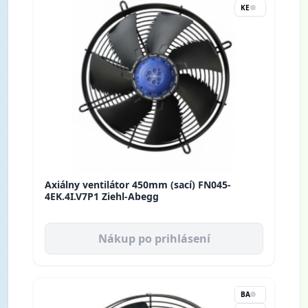
KE
Axiálny ventilátor 450mm (sací) FN045-
4EK.4I.V7P1 Ziehl-Abegg
Nákup po prihlásení
BA