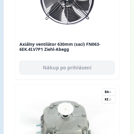
Axiálny ventilátor 630mm (sací) FN063-
6EK.4I.V7P1 Ziehl-Abegg
Nákup po prihlásení
BA
KE