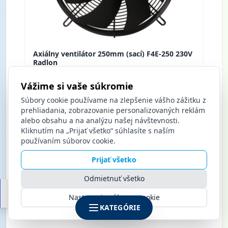
Axiálny ventilátor 250mm (sací) F4E-250 230V
Radlon
Vážime si vaše súkromie
Nákup po prihlásení
Súbory cookie používame na zlepšenie vášho zážitku z
prehliadania, zobrazovanie personalizovaných reklám
alebo obsahu a na analýzu našej návštevnosti.
Kliknutím na „Prijať všetko“ súhlasíte s naším
používaním súborov cookie.
Prijať všetko
Odmietnuť všetko
Strana
2
z
2
Nastavenia súborov cookie
KATEGÓRIE