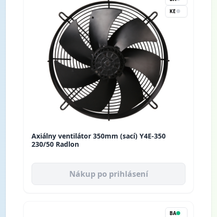
KE
Axiálny ventilátor 350mm (sací) Y4E-350
230/50 Radlon
Nákup po prihlásení
BA