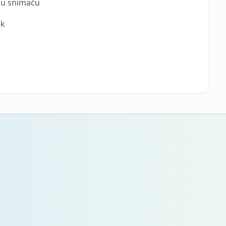
mu snímaču
ek