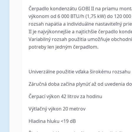
Čerpadlo kondenzátu GOBI II na priamu montáž
výkonom od 6 000 BTU/h (1,75 kW) do 120 000 
rozsah napätia a individuálne nastaviteľný prie
II je najvýkonnejšie a najtichšie čerpadlo ko
Variabilný rozsah použitia umožňuje obchodník
potreby len jedným čerpadlom.
Univerzálne použitie vďaka širokému rozsahu a
Záručná doba začína plynúť až od uvedenia do
Čerpací výkon 42 litrov za hodinu
Výtlačný výkon 20 metrov
Hladina hluku <19 dB