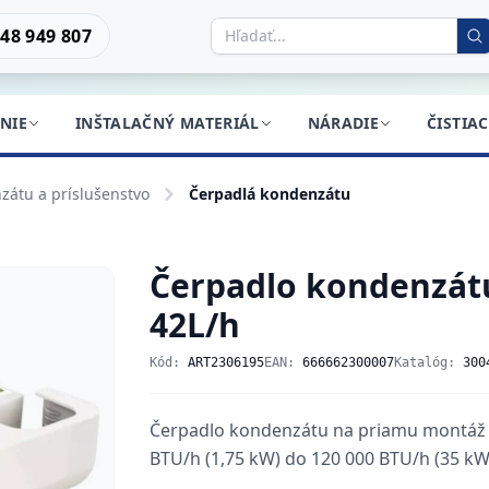
48 949 807
NIE
INŠTALAČNÝ MATERIÁL
NÁRADIE
ČISTIA
zátu a príslušenstvo
Čerpadlá kondenzátu
Čerpadlo kondenzát
42L/h
Kód:
ART2306195
EAN:
666662300007
Katalóg:
300
Čerpadlo kondenzátu na priamu montáž p
BTU/h (1,75 kW) do 120 000 BTU/h (35 kW)