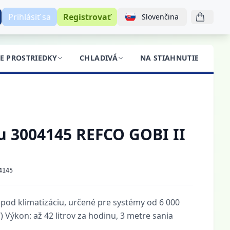
Prihlásiť sa
Registrovať
Slovenčina
CE PROSTRIEDKY
CHLADIVÁ
NA STIAHNUTIE
BL
u 3004145 REFCO GOBI II
4145
od klimatizáciu, určené pre systémy od 6 000
 Výkon: až 42 litrov za hodinu, 3 metre sania