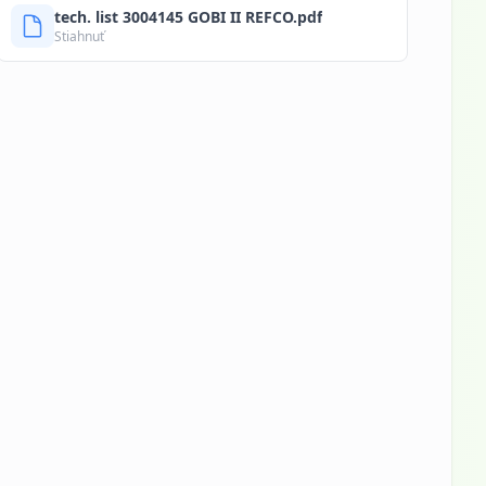
tech. list 3004145 GOBI II REFCO.pdf
Stiahnuť