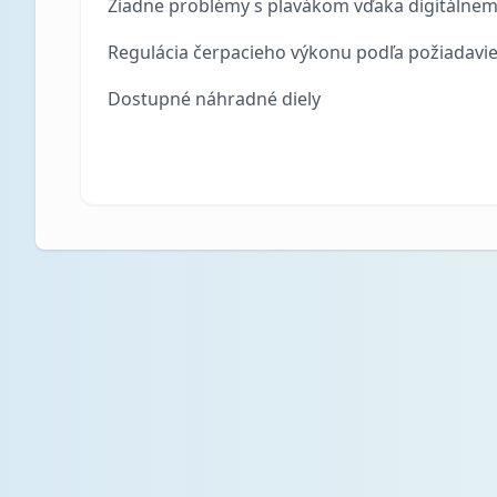
Žiadne problémy s plavákom vďaka digitálne
Regulácia čerpacieho výkonu podľa požiadavi
Dostupné náhradné diely