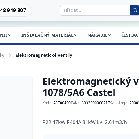
48 949 807
NIE
INŠTALAČNÝ MATERIÁL
NÁRADIE
ČISTIA
íky
Elektromagnetické ventily
Elektromagnetický ve
1078/5A6 Castel
Kód:
ART00409
EAN:
3333300000217
Katalóg:
2000
R22:47kW R404A:31kW kv=2,61m3/h