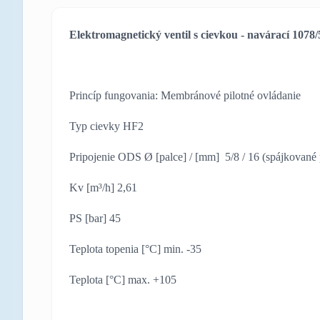
Elektromagnetický ventil s cievkou - navárací 1078
Princíp fungovania: Membránové pilotné ovládanie
Typ cievky HF2
Pripojenie ODS Ø [palce] / [mm] 5/8 / 16 (spájkované 
Kv [m³/h] 2,61
PS [bar] 45
Teplota topenia [°C] min. -35
Teplota [°C] max. +105