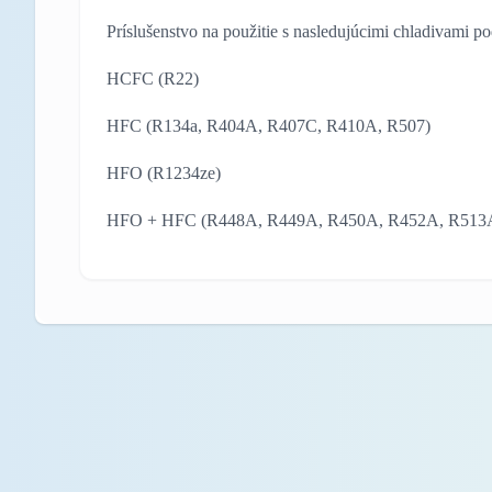
Príslušenstvo na použitie s nasledujúcimi chladivami
HCFC (R22)
HFC (R134a, R404A, R407C, R410A, R507)
HFO (R1234ze)
HFO + HFC (R448A, R449A, R450A, R452A, R513