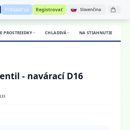
Prihlásiť sa
Registrovať
Slovenčina
CE PROSTRIEDKY
CHLADIVÁ
NA STIAHNUTIE
BL
ntil - navárací D16
133