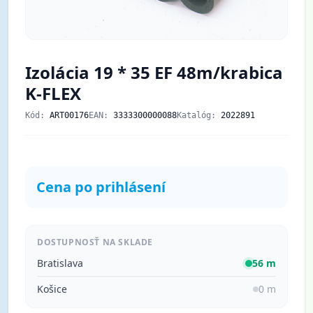
Izolácia 19 * 35 EF 48m/krabica
K-FLEX
Kód:
ART00176
EAN:
3333300000088
Katalóg:
2022891
Cena po prihlásení
DOSTUPNOSŤ NA SKLADE
Bratislava
56 m
Košice
0 m