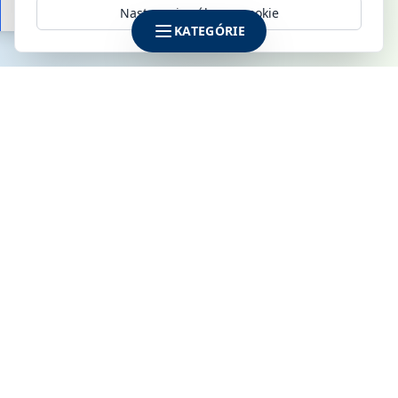
Nastavenia súborov cookie
KATEGÓRIE
SPOLOČNOSŤ
KLIMAMARKET s.r.o.
Galvaniho 6
821 04 Bratislava
IČO: 52142795
DIČ: 2120915170
IČ DPH: SK2120915170