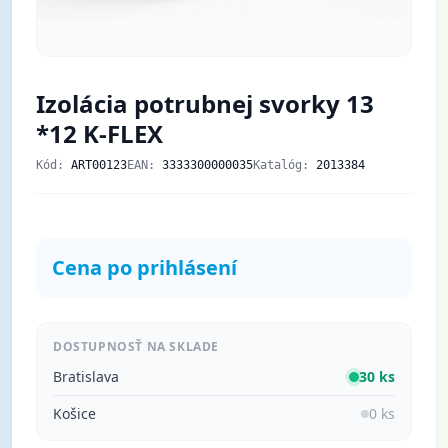
Izolácia potrubnej svorky 13
*12 K-FLEX
Kód:
ART00123
EAN:
3333300000035
Katalóg:
2013384
Cena po prihlásení
DOSTUPNOSŤ NA SKLADE
Bratislava
30 ks
Košice
0 ks