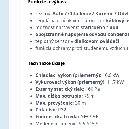
Funkcie a výbava
režimy:
Auto / Chladenie / Kúrenie / Odvl
regulácia otáčok ventilátora cez
káblový o
možnosť nastavenia
statického tlaku
obojstranné napojenie odvodu kondenz
teplotný senzor v
diaľkovom ovládači
funkcia ochrany proti studenému vzduchu
Technické údaje
Chladiaci výkon (priemerný):
10,6 kW
Vykurovací výkon (priemerný):
11,7 kW
Externý statický tlak:
160 Pa
Max. dĺžka potrubia:
75 m
Max. prevýšenie:
30 m
Chladivo:
R32
Energetická trieda:
A++ / A+
Medené pripojenie: 9,52/15,9