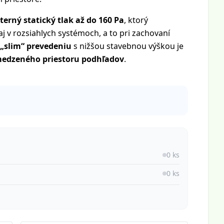
terný statický tlak až do 160 Pa
, ktorý
j v rozsiahlych systémoch, a to pri zachovaní
slim“ prevedeniu
s nižšou stavebnou výškou je
edzeného priestoru podhľadov
.
0 ks
0 ks