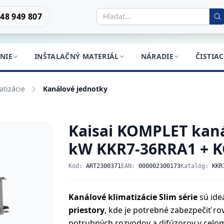
48 949 807
NIE
INŠTALAČNÝ MATERIÁL
NÁRADIE
ČISTIA
atizácie
Kanálové jednotky
Kaisai KOMPLET kaná
kW KKR7-36RRA1 + 
Kód:
ART2300371
EAN:
000002300173
Katalóg:
KKR
Kanálové klimatizácie Slim série
sú ide
priestory
, kde je potrebné zabezpečiť 
potrubných rozvodov a difúzorov v celom