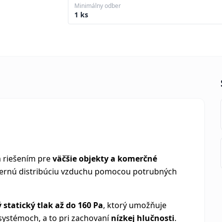
Minimálny odber
1 ks
 riešením pre
väčšie objekty a komerčné
mernú distribúciu vzduchu pomocou potrubných
 statický tlak až do 160 Pa
, ktorý umožňuje
 systémoch, a to pri zachovaní
nízkej hlučnosti
.