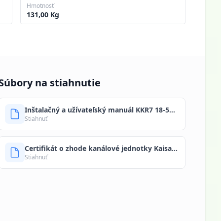
Hmotnosť
131,00 Kg
Súbory na stiahnutie
Inštalačný a užívateľský manuál KKR7 18-55 Kaisai SK.pdf
Stiahnuť
Certifikát o zhode kanálové jednotky Kaisai SK 2026.pdf
Stiahnuť