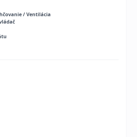
hčovanie / Ventilácia
vládač
átu