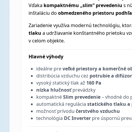
Vďaka
kompaktnému „slim“ prevedeniu
s ni
inštaláciu do
obmedzeného priestoru podhľ
Zariadenie využíva modernú technológiu, kt
tlaku
a udržiavanie konštantného prietoku vz
v celom objekte.
Hlavné výhody
ideálne pre
veľké priestory a komerčné o
distribúcia vzduchu cez
potrubie a difúzo
vysoký statický tlak až
160 Pa
nízka hlučnosť
prevádzky
kompaktné
Slim prevedenie
– vhodné do 
automatická regulácia
statického tlaku a
možnosť prívodu
čerstvého vzduchu
technológia
DC Inverter
pre úspornú prev