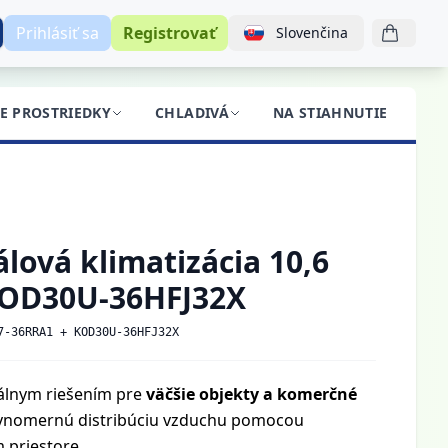
Prihlásiť sa
Registrovať
Slovenčina
CE PROSTRIEDKY
CHLADIVÁ
NA STIAHNUTIE
BL
lová klimatizácia 10,6
KOD30U-36HFJ32X
7-36RRA1 + KOD30U-36HFJ32X
álnym riešením pre
väčšie objekty a komerčné
rovnomernú distribúciu vzduchu pomocou
 priestore.