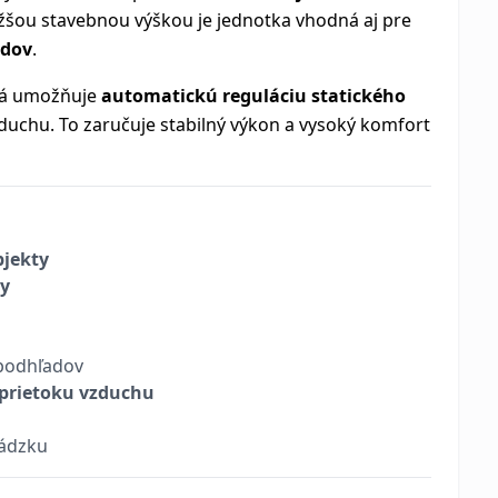
žšou stavebnou výškou je jednotka vhodná aj pre
adov
.
orá umožňuje
automatickú reguláciu statického
duchu. To zaručuje stabilný výkon a vysoký komfort
bjekty
ry
podhľadov
 prietoku vzduchu
ádzku