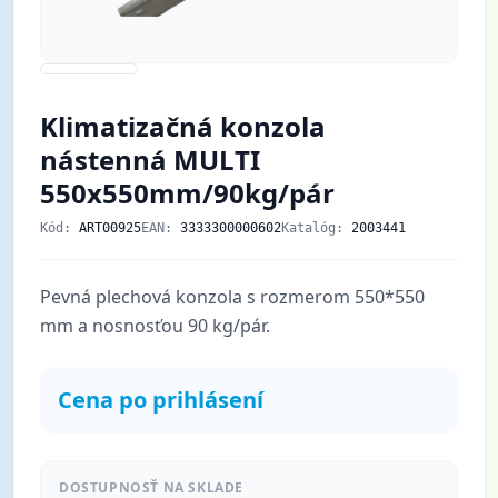
Klimatizačná konzola
nástenná MULTI
550x550mm/90kg/pár
Kód:
ART00925
EAN:
3333300000602
Katalóg:
2003441
Pevná plechová konzola s rozmerom 550*550
mm a nosnosťou 90 kg/pár.
Cena po prihlásení
DOSTUPNOSŤ NA SKLADE