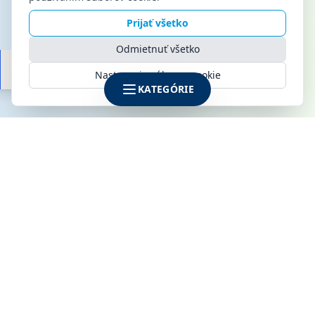
Prijať všetko
Odmietnuť všetko
Nastavenia súborov cookie
KATEGÓRIE
SPOLOČNOSŤ
KLIMAMARKET s.r.o.
Galvaniho 6
821 04 Bratislava
IČO: 52142795