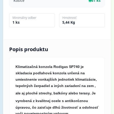
Košice
61 ks
Minimálny odber
Hmotnosť
1 ks
5,44 Kg
Popis produktu
Klimatizačná konzola Rodigas SP740 je
skladacia podlahová konzola určená na
umiestnenie vonkajších jednotiek klimatizácie,
tepelných čerpadiel a iných zariadení na zem ,
ale aj ploché strechy, balkóny alebo terasy.
Je
v
yrobená z kvalitnej ocele s antikoróznou
úpravou, čo zaisťuje dlhú životnosť a odolnosť
voči poveternostným vplyvom.