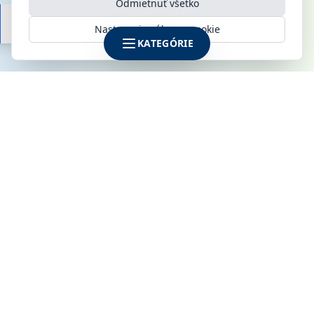
Odmietnuť všetko
Nastavenia súborov cookie
KATEGÓRIE
SPOLOČNOSŤ
KLIMAMARKET s.r.o.
Galvaniho 6
821 04 Bratislava
IČO: 52142795
DIČ: 2120915170
IČ DPH: SK2120915170