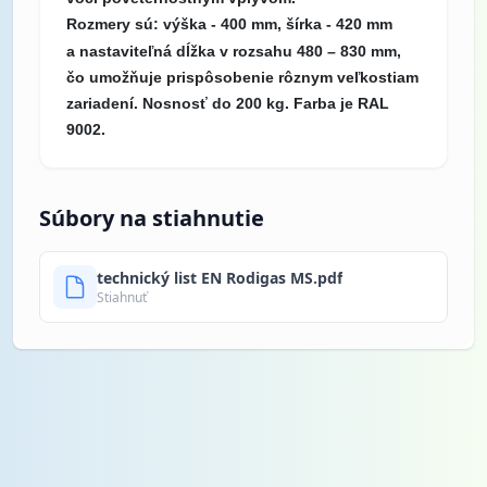
Rozmery sú: v
ýška - 400 mm, š
írka - 420 mm
a
nastaviteľná d
ĺžka v rozsahu 480 – 830 mm,
čo umožňuje prispôsobenie rôznym veľkostiam
zariadení.
Nosnosť do 200 kg.
Farba je RAL
9002.
Súbory na stiahnutie
technický list EN Rodigas MS.pdf
Stiahnuť