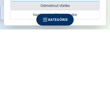
Odmietnuť všetko
Nastavenia súborov cookie
KATEGÓRIE
SPOLOČNOSŤ
KLIMAMARKET s.r.o.
Galvaniho 6
821 04 Bratislava
IČO: 52142795
DIČ: 2120915170
IČ DPH: SK2120915170