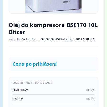
Olej do kompresora BSE170 10L
Bitzer
Kód:
ART02120
EAN:
0000000000451
Katalóg:
2004711BITZ
Cena po prihlásení
DOSTUPNOSŤ NA SKLADE
Bratislava
0 ks
Košice
0 ks