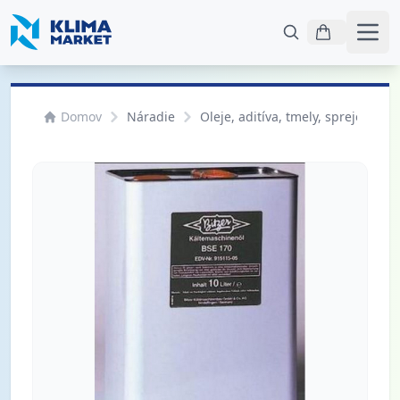
Otvo
Domov
Náradie
Oleje, aditíva, tmely, spreje na d