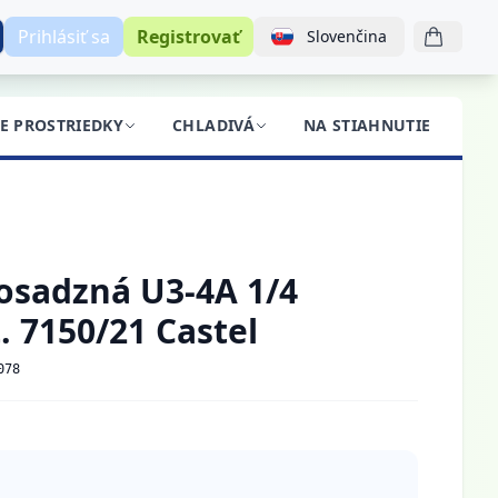
Prihlásiť sa
Registrovať
Slovenčina
CE PROSTRIEDKY
CHLADIVÁ
NA STIAHNUTIE
BL
osadzná U3-4A 1/4
 7150/21 Castel
078