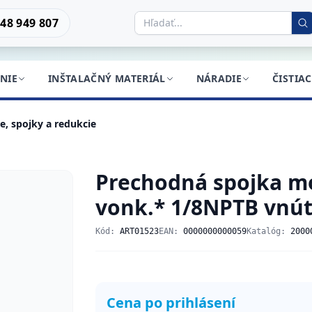
48 949 807
NIE
INŠTALAČNÝ MATERIÁL
NÁRADIE
ČISTIA
, spojky a redukcie
Prechodná spojka m
vonk.* 1/8NPTB vnút.
Kód:
ART01523
EAN:
0000000000059
Katalóg:
2000
Cena po prihlásení