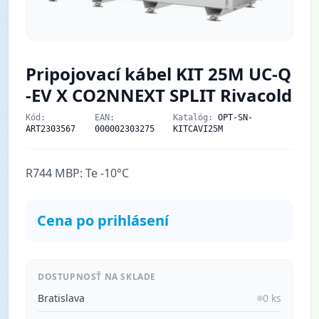
Pripojovací kábel KIT 25M UC-Q
-EV X CO2NNEXT SPLIT Rivacold
Kód:
EAN:
Katalóg:
OPT-SN-
ART2303567
000002303275
KITCAVI25M
R744 MBP: Te -10°C
Cena po prihlásení
DOSTUPNOSŤ NA SKLADE
Bratislava
0 ks