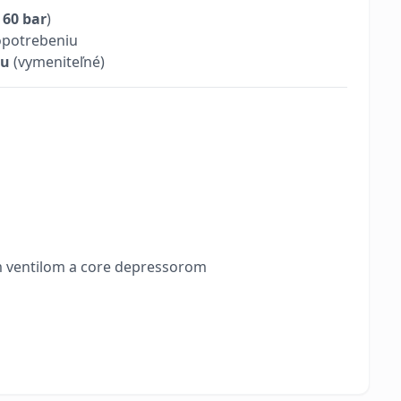
 60 bar
)
 opotrebeniu
iu
(vymeniteľné)
m ventilom a core depressorom