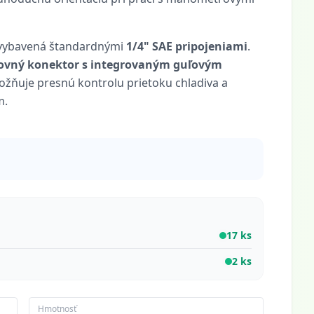
 vybavená štandardnými
1/4" SAE pripojeniami
.
ovný konektor s integrovaným guľovým
ožňuje presnú kontrolu prietoku chladiva a
m.
17 ks
2 ks
Hmotnosť