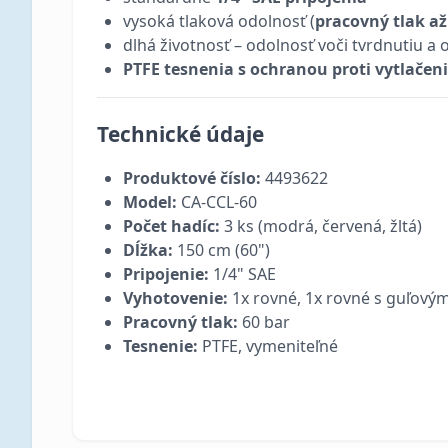
vysoká tlaková odolnosť (
pracovný tlak až
dlhá životnosť – odolnosť voči tvrdnutiu a
PTFE tesnenia s ochranou proti vytlačen
Technické údaje
Produktové číslo:
4493622
Model:
CA-CCL-60
Počet hadíc:
3 ks (modrá, červená, žltá)
Dĺžka:
150 cm (60")
Pripojenie:
1/4" SAE
Vyhotovenie:
1x rovné, 1x rovné s guľový
Pracovný tlak:
60 bar
Tesnenie:
PTFE, vymeniteľné