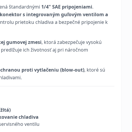
vená štandardnými
1/4" SAE pripojeniami
.
 konektor s integrovaným guľovým ventilom a
ntrolu prietoku chladiva a bezpečné pripojenie k
kej gumovej zmesi
, ktorá zabezpečuje vysokú
m predlžuje ich životnosť aj pri náročnom
ochranou proti vytlačeniu (blow-out)
, ktoré sú
hladivami.
žltá)
kovanie chladiva
ervisného ventilu