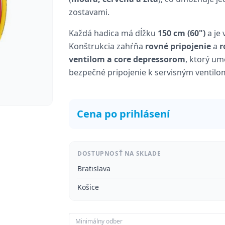
zostavami.
Každá hadica má dĺžku
150 cm (60")
a je
Konštrukcia zahŕňa
rovné pripojenie
a
r
ventilom a core depressorom
, ktorý um
bezpečné pripojenie k servisným ventilo
Cena po prihlásení
DOSTUPNOSŤ NA SKLADE
Bratislava
Košice
Minimálny odber