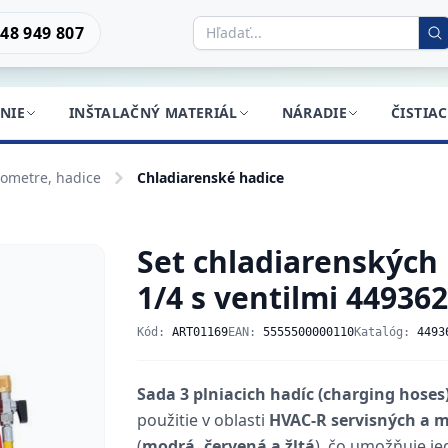
48 949 807
NIE
INŠTALAČNÝ MATERIÁL
NÁRADIE
ČISTIA
ometre, hadice
Chladiarenské hadice
Set chladiarenských
1/4 s ventilmi 44936
Kód:
ART01169
EAN:
5555500000110
Katalóg:
4493
Sada 3 plniacich hadíc (charging hoses
použitie v oblasti
HVAC-R servisných a 
(
modrá, červená a žltá
), čo umožňuje j