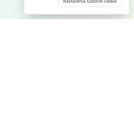
Nastavenia súborov cookie
KONTAKT
TELEFÓN
+421 948 949 807
E-MAIL
office@klimamarket.sk
Facebook