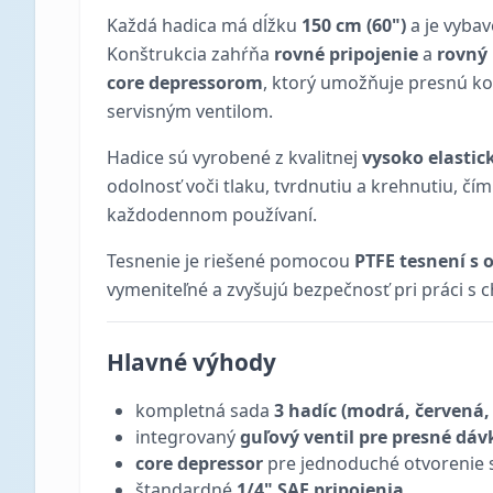
Každá hadica má dĺžku
150 cm (60")
a je vyba
Konštrukcia zahŕňa
rovné pripojenie
a
rovný
core depressorom
, ktorý umožňuje presnú ko
servisným ventilom.
Hadice sú vyrobené z kvalitnej
vysoko elastic
odolnosť voči tlaku, tvrdnutiu a krehnutiu, čí
každodennom používaní.
Tesnenie je riešené pomocou
PTFE tesnení s 
vymeniteľné a zvyšujú bezpečnosť pri práci s c
Hlavné výhody
kompletná sada
3 hadíc (modrá, červená, 
integrovaný
guľový ventil pre presné dáv
core depressor
pre jednoduché otvorenie s
štandardné
1/4" SAE pripojenia