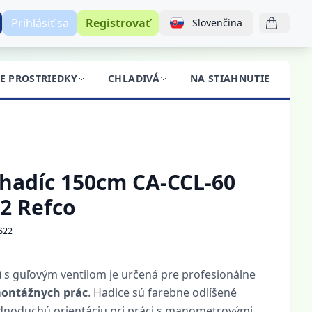
Prihlásiť sa
Registrovať
Slovenčina
CE PROSTRIEDKY
CHLADIVÁ
NA STIAHNUTIE
BL
 hadíc 150cm CA-CCL-60
22 Refco
622
)
s guľovým ventilom je určená pre profesionálne
montážnych prác
. Hadice sú farebne odlíšené
ednoduchú orientáciu pri práci s manometrovými