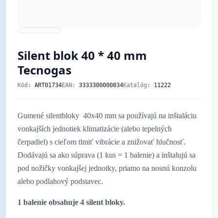
Silent blok 40 * 40 mm
Tecnogas
Kód:
ART01734
EAN:
3333300000834
Katalóg:
11222
Gumené silentbloky 40x40 mm sa používajú na inštaláciu
vonkajších jednotiek klimatizácie (alebo tepelných
čerpadiel) s cieľom tlmiť vibrácie a znižovať hlučnosť.
Dodávajú sa ako súprava (1 kus = 1 balenie) a inštalujú sa
pod nožičky vonkajšej jednotky, priamo na nosnú konzolu
alebo podlahový podstavec.
1 balenie obsahuje 4 silent bloky.