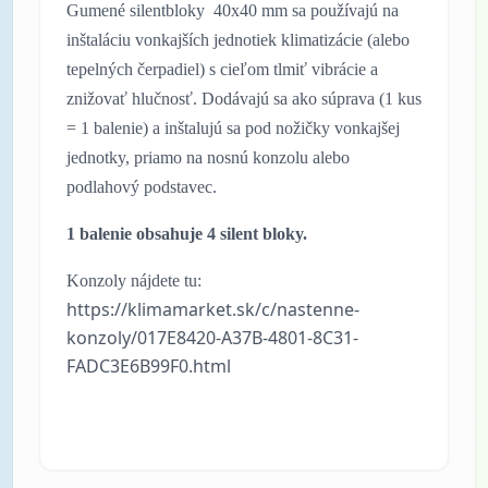
Gumené silentbloky 40x40 mm sa používajú na
inštaláciu vonkajších jednotiek klimatizácie (alebo
tepelných čerpadiel) s cieľom tlmiť vibrácie a
znižovať hlučnosť. Dodávajú sa ako súprava (1 kus
= 1 balenie) a inštalujú sa pod nožičky vonkajšej
jednotky, priamo na nosnú konzolu alebo
podlahový podstavec.
1 balenie obsahuje 4 silent bloky.
Konzoly nájdete tu:
https://klimamarket.sk/c/nastenne-
konzoly/017E8420-A37B-4801-8C31-
FADC3E6B99F0.html