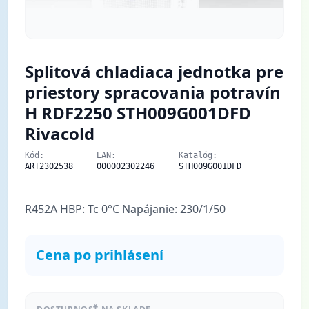
Splitová chladiaca jednotka pre
priestory spracovania potravín
H RDF2250 STH009G001DFD
Rivacold
Kód:
EAN:
Katalóg:
ART2302538
000002302246
STH009G001DFD
R452A HBP: Tc 0°C Napájanie: 230/1/50
Cena po prihlásení