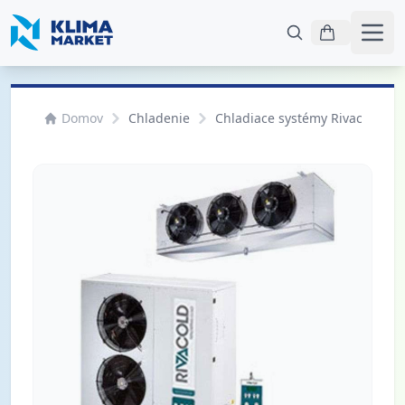
Otvo
Domov
Chladenie
Chladiace systémy Rivacold