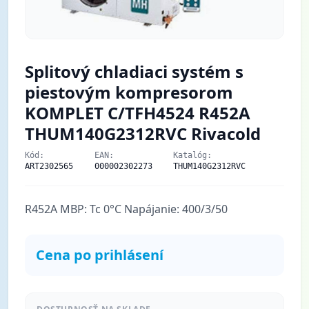
Splitový chladiaci systém s
piestovým kompresorom
KOMPLET C/TFH4524 R452A
THUM140G2312RVC Rivacold
Kód:
EAN:
Katalóg:
ART2302565
000002302273
THUM140G2312RVC
R452A MBP: Tc 0°C Napájanie: 400/3/50
Cena po prihlásení