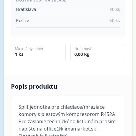
DOSTUPNOSŤ NA SKLADE
Bratislava
0 ks
Košice
0 ks
Minimálny odber
Hmotnosť
1 ks
0,00 Kg
Popis produktu
Split jednotka pre chladiace/mraziace
komory s piestovým kompresorom R452A
Pre zaslanie technického listu nám prosím
napíšte na office@klimamarket.sk .