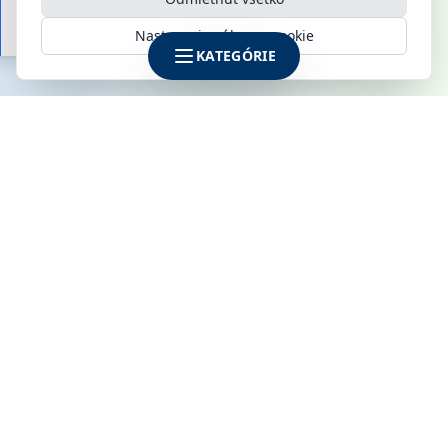
Nastavenia súborov cookie
KATEGÓRIE
SPOLOČNOSŤ
KLIMAMARKET s.r.o.
Galvaniho 6
821 04 Bratislava
IČO: 52142795
DIČ: 2120915170
IČ DPH: SK2120915170