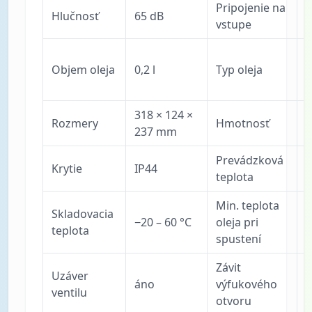
Pripojenie na
Hlučnosť
65 dB
1
vstupe
m
Objem oleja
0,2 l
Typ oleja
v
4
318 × 124 ×
Rozmery
Hmotnosť
9
237 mm
Prevádzková
Krytie
IP44
5
teplota
Min. teplota
Skladovacia
−20 – 60 °C
oleja pri
5
teplota
spustení
Závit
Uzáver
M
áno
výfukového
ventilu
otvoru