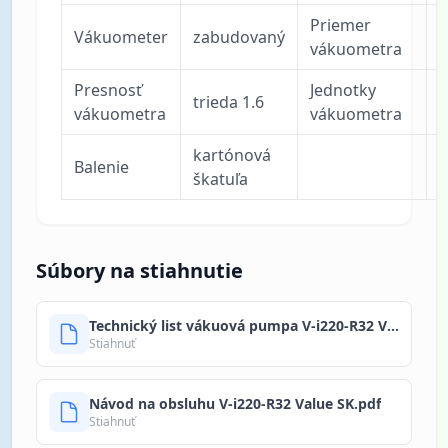
Priemer
Vákuometer
zabudovaný
vákuometra
Presnosť
Jednotky
m
trieda 1.6
vákuometra
vákuometra
kartónová
Balenie
škatuľa
Súbory na stiahnutie
Technický list vákuová pumpa V-i220-R32 Value.pdf
Stiahnuť
Návod na obsluhu V-i220-R32 Value SK.pdf
Stiahnuť