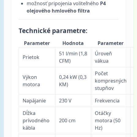
možnosť pripojenia voliteľného
P4
olejového hmlového filtra
Technické parametre:
Parameter
Hodnota
Parameter
51 l/min (1,8
Úroveň
0
Prietok
CFM)
vákua
Počet
Výkon
0,24 kW (0,3
kompresných
2
motora
KM)
stupňov
Napájanie
230 V
Frekvencia
5
Dĺžka
Otáčky
1
prívodného
200 cm
motora (50
o
kábla
Hz)