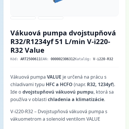
Vákuová pumpa dvojstupňová
R32/R1234yf 51 L/min V-i220-
R32 Value
Kód:
ART2500611
EAN:
000002306312
Katalóg:
V-i220-R32
Vákuová pumpa
VALUE
je určená na prácu s
chladivami typu
HFC a HCFO
(napr.
R32, 1234yf
).
Ide o
dvojstupňovú vákuovú pumpu
, ktorá sa
používa v oblasti
chladenia a klimatizácie
.
V-i220-R32 – Dvojstupňová vákuová pumpa s
vákuometrom a solenoid ventilom VALUE