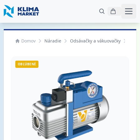
Otvo
Domov
Náradie
Odsávačky a vákuovačky
Vák
OBĽÚBENÉ