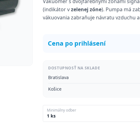
Vákuomer s dvojfarebnými zónami signa
(indikátor v
zelenej zóne
). Pumpa má zab
vákuovania zabraňuje návratu vzduchu a 
Cena po prihlásení
DOSTUPNOSŤ NA SKLADE
Bratislava
Košice
Minimálny odber
1 ks