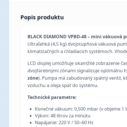
Popis produktu
BLACK DIAMOND VPBD-48 – mini vákuová 
Ultraľahká (4,5 kg) dvojstupňová vákuová pu
klimatizačných a chladiacich systémoch. Vhod
LCD displej umožňuje okamžité zobrazenie č
dvojfarebnými zónami signalizuje optimálnu 
zóne
). Pumpa má zabudovaný spätný ventil, k
vzduchu a oleja späť do systému.
Technické parametre:
Konečné vákuum: 0,500 mbar (v objeme 1 l
Výkon: 48 litrov za minútu
Napájanie: 220 V / 50–60 Hz