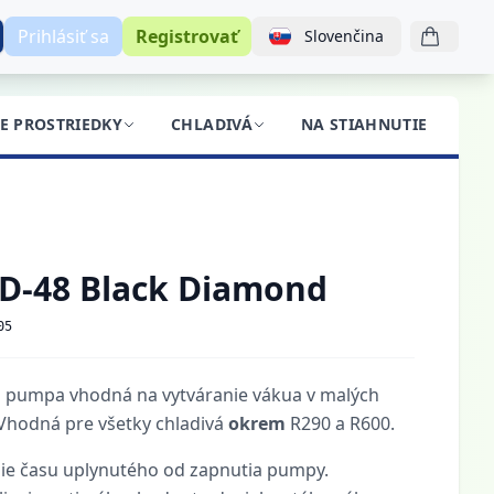
Prihlásiť sa
Registrovať
Slovenčina
CE PROSTRIEDKY
CHLADIVÁ
NA STIAHNUTIE
BL
D-48 Black Diamond
05
vá pumpa vhodná na vytváranie vákua v malých
 Vhodná pre všetky chladivá
okrem
R290 a R600.
ie času uplynutého od zapnutia pumpy.