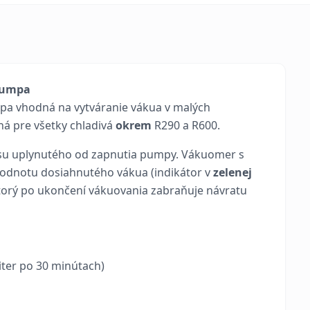
pumpa
mpa vhodná na vytváranie vákua v malých
ná pre všetky chladivá
okrem
R290 a R600.
asu uplynutého od zapnutia pumpy. Vákuomer s
hodnotu dosiahnutého vákua (indikátor v
zelenej
torý po ukončení vákuovania zabraňuje návratu
iter po 30 minútach)