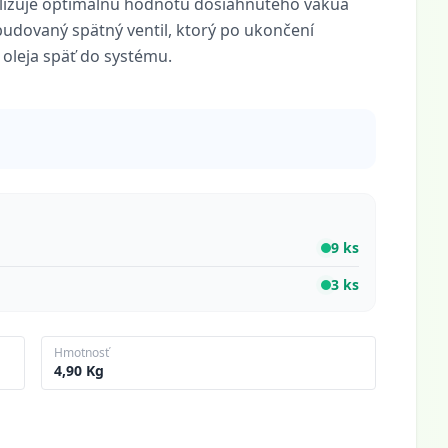
lizuje optimálnu hodnotu dosiahnutého vákua
udovaný spätný ventil, ktorý po ukončení
oleja späť do systému.
9 ks
3 ks
Hmotnosť
4,90 Kg