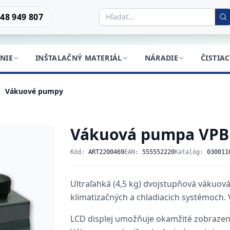
48 949 807
NIE
INŠTALAČNÝ MATERIÁL
NÁRADIE
ČISTIA
Vákuové pumpy
Vákuová pumpa VPB
Kód:
ART2200469
EAN:
555552220
Katalóg:
030011
Ultraľahká (4,5 kg) dvojstupňová vákuo
klimatizačných a chladiacich systémoch.
LCD displej umožňuje okamžité zobrazen