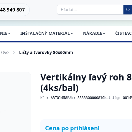
48 949 807
NIE
INŠTALAČNÝ MATERIÁL
NÁRADIE
ČISTIA
nstvo
Lišty a tvarovky 80x60mm
Vertikálny ľavý roh 
(4ks/bal)
Kód:
ART01458
EAN:
3333300000810
Katalóg:
0814
Cena po prihlásení