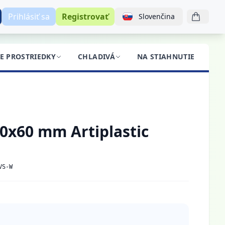
Prihlásiť sa
Registrovať
Slovenčina
CE PROSTRIEDKY
CHLADIVÁ
NA STIAHNUTIE
BL
80x60 mm Artiplastic
VS-W