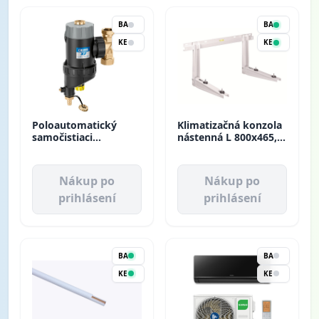
BA
BA
KE
KE
Poloautomatický
Klimatizačná konzola
samočistiaci
nástenná L 800x465,
magnetický filter G 1"
140kg Rodigas MS253
XF 577600 Caleffi
Nákup po
Nákup po
prihlásení
prihlásení
BA
BA
KE
KE