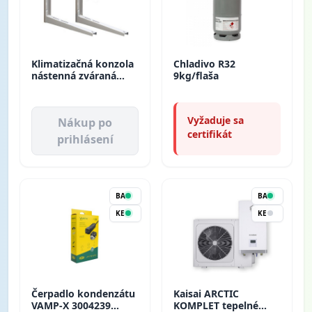
Klimatizačná konzola
Chladivo R32
nástenná zváraná
9kg/flaša
520*800/180kg/pár
MS404 Rodigas
Vyžaduje sa
Nákup po
certifikát
prihlásení
BA
BA
KE
KE
Čerpadlo kondenzátu
Kaisai ARCTIC
VAMP-X 3004239
KOMPLET tepelné