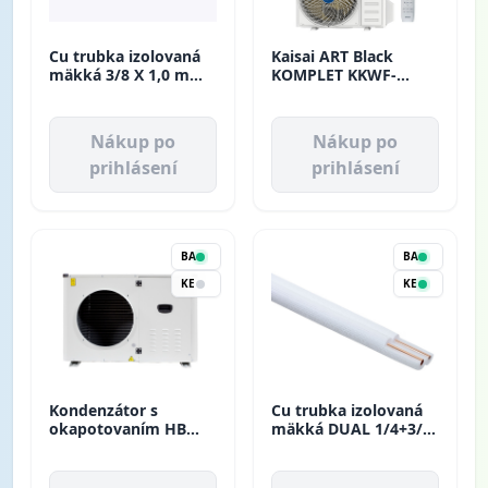
Cu trubka izolovaná
Kaisai ART Black
mäkká 3/8 X 1,0 mm
KOMPLET KKWF-
Ebrille (50m)
18RTA1 + KKOH-
18RTA1
Nákup po
Nákup po
prihlásení
prihlásení
BA
BA
KE
KE
Kondenzátor s
Cu trubka izolovaná
okapotovaním HB
mäkká DUAL 1/4+3/8
box 091740N2
* 0,8mm Ebrille (25m)
Technocoil
(6mm hrúbka
izolácie)