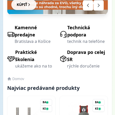
KÚPIŤ
ZOBRAZIŤ VIAC
ZOBRAZIŤ PONUKU
.
BLOG
..
Info
Kamenné
Technická
predajne
podpora
Bratislava a Košice
technik na telefóne
Praktické
Doprava po celej
školenia
SR
ukážeme ako na to
rýchle doručenie
Domov
Najviac predávané produkty
BA
BA
KE
KE