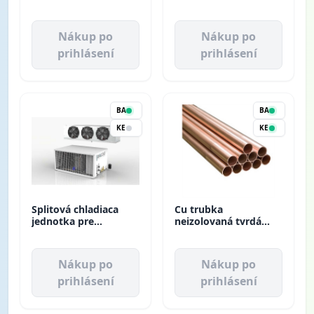
Refco
čerpadlo 6kW KHA-
06RY1
Nákup po
Nákup po
prihlásení
prihlásení
BA
BA
KE
KE
Splitová chladiaca
Cu trubka
jednotka pre
neizolovaná tvrdá
chladiacu komoru L
D35*1 mm (5 m)
R452A V.012
STL012G011D Rivacold
Nákup po
Nákup po
prihlásení
prihlásení